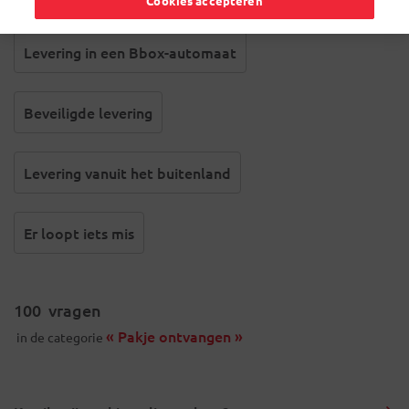
Cookies accepteren
Levering in een Bbox-automaat
Beveiligde levering
Levering vanuit het buitenland
Er loopt iets mis
100
vragen
« Pakje ontvangen »
in de categorie