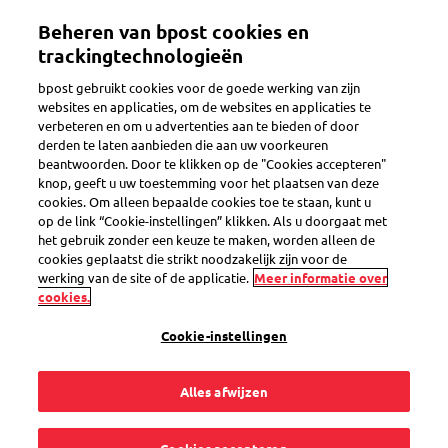
Overslaan
Beheren van bpost cookies en
en
Toggle navigation
naar
trackingtechnologieën
de
bpost gebruikt cookies voor de goede werking van zijn
inhoud
websites en applicaties, om de websites en applicaties te
gaan
verbeteren en om u advertenties aan te bieden of door
derden te laten aanbieden die aan uw voorkeuren
Search
beantwoorden. Door te klikken op de "Cookies accepteren"
knop, geeft u uw toestemming voor het plaatsen van deze
cookies. Om alleen bepaalde cookies toe te staan, kunt u
op de link “Cookie-instellingen” klikken. Als u doorgaat met
Pakje ontvangen
het gebruik zonder een keuze te maken, worden alleen de
cookies geplaatst die strikt noodzakelijk zijn voor de
werking van de site of de applicatie.
Meer informatie over
cookies.
Leveringsvoorkeuren
Mijn pakje volgen
Cookie-instellingen
Levering bij me thuis
Alles afwijzen
Levering in een Afhaalpunt