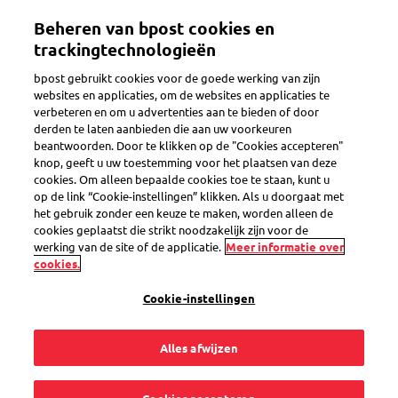
Overslaan
Beheren van bpost cookies en
en
Toggle navigation
naar
trackingtechnologieën
de
bpost gebruikt cookies voor de goede werking van zijn
inhoud
websites en applicaties, om de websites en applicaties te
gaan
Een brief of kaart
verbeteren en om u advertenties aan te bieden of door
derden te laten aanbieden die aan uw voorkeuren
verzenden
beantwoorden. Door te klikken op de "Cookies accepteren"
knop, geeft u uw toestemming voor het plaatsen van deze
cookies. Om alleen bepaalde cookies toe te staan, kunt u
op de link “Cookie-instellingen” klikken. Als u doorgaat met
Brieven, aangetekende zendingen en kaarten
het gebruik zonder een keuze te maken, worden alleen de
verzenden
cookies geplaatst die strikt noodzakelijk zijn voor de
werking van de site of de applicatie.
Meer informatie over
cookies.
Cookie-instellingen
Zegels bestellen
Alles afwijzen