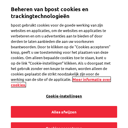
Overslaan
Beheren van bpost cookies en
en
Toggle navigation
naar
trackingtechnologieën
de
bpost gebruikt cookies voor de goede werking van zijn
inhoud
websites en applicaties, om de websites en applicaties te
gaan
verbeteren en om u advertenties aan te bieden of door
Brieven en kaarten verzenden
derden te laten aanbieden die aan uw voorkeuren
beantwoorden. Door te klikken op de "Cookies accepteren"
knop, geeft u uw toestemming voor het plaatsen van deze
cookies. Om alleen bepaalde cookies toe te staan, kunt u
Welke post of
op de link “Cookie-instellingen” klikken. Als u doorgaat met
het gebruik zonder een keuze te maken, worden alleen de
zendingen levert
cookies geplaatst die strikt noodzakelijk zijn voor de
werking van de site of de applicatie.
Meer informatie over
cookies.
bpost op zaterdag en
Cookie-instellingen
zondag?
Alles afwijzen