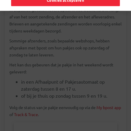
Cookies accepteren
In bepaalde gevallen levert bpost in het weekend. Dit hangt
af van het soort zending, de afzender en het afleveradres.
Brieven en aangetekende zendingen worden voorlopig enkel
tijdens weekdagen bezorgd.
Sommige afzenders, zoals bepaalde webshops, hebben
afspraken met bpost om hun pakjes ook op zaterdag of
zondag te laten leveren.
Het kan dus gebeuren dat je pakje in het weekend wordt
geleverd:
in een Afhaalpunt of Pakjesautomaat op
zaterdag tussen 8 en 17 u.
of bij je thuis op zondag tussen 9 en 19 u.
Volg de status van je pakje eenvoudig op via de
My bpost app
of
Track & Trace
.