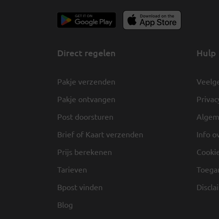
Direct regelen
Hulp
Pakje verzenden
Veelg
Pakje ontvangen
Privac
Post doorsturen
Algem
Brief of Kaart verzenden
Info o
Prijs berekenen
Cookie
Tarieven
Toegan
Bpost vinden
Discla
Blog