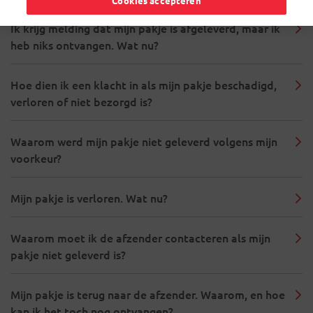
Cookies accepteren
Ik krijg melding dat mijn pakje is afgeleverd, maar ik
heb niks ontvangen. Wat nu?
Hoe dien ik een klacht in als mijn pakje beschadigd,
verloren of niet bezorgd is?
Waarom werd mijn pakje niet geleverd volgens mijn
voorkeur?
Mijn pakje is verloren. Wat nu?
Waarom moet ik de afzender contacteren als mijn
pakje niet geleverd is?
Mijn pakje is terug naar de afzender. Waarom, en hoe
kan ik het toch nog ontvangen?