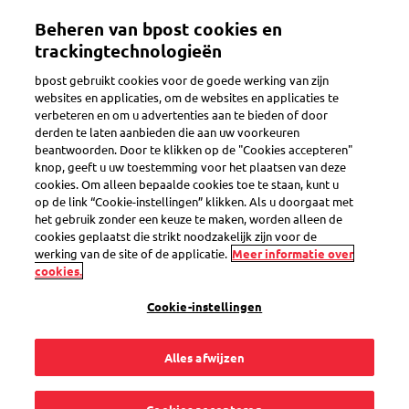
Overslaan
Beheren van bpost cookies en
en
Toggle navigation
naar
trackingtechnologieën
de
bpost gebruikt cookies voor de goede werking van zijn
inhoud
websites en applicaties, om de websites en applicaties te
gaan
verbeteren en om u advertenties aan te bieden of door
derden te laten aanbieden die aan uw voorkeuren
Search
beantwoorden. Door te klikken op de "Cookies accepteren"
knop, geeft u uw toestemming voor het plaatsen van deze
cookies. Om alleen bepaalde cookies toe te staan, kunt u
op de link “Cookie-instellingen” klikken. Als u doorgaat met
Er loopt iets mis
het gebruik zonder een keuze te maken, worden alleen de
cookies geplaatst die strikt noodzakelijk zijn voor de
werking van de site of de applicatie.
Meer informatie over
9
vragen
cookies.
« Er loopt iets mis »
in de categorie
Cookie-instellingen
Alles afwijzen
Mijn pakje lijkt ergens vast te zitten. Het beweegt al
een tijdje niet meer op Track & Trace.