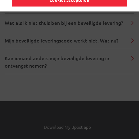
Cookies accepteren
Waar vind ik de code voor mijn beveiligde levering?
Wat als ik niet thuis ben bij een beveiligde levering?
Mijn beveiligde leveringscode werkt niet. Wat nu?
Kan iemand anders mijn beveiligde levering in
ontvangst nemen?
Download My Bpost app