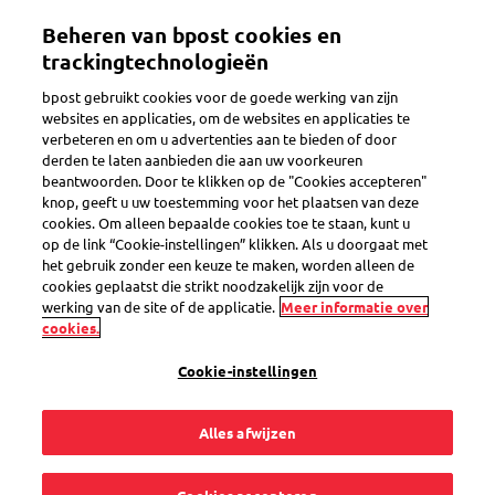
Overslaan
Beheren van bpost cookies en
en
Toggle navigation
naar
trackingtechnologieën
de
bpost gebruikt cookies voor de goede werking van zijn
inhoud
websites en applicaties, om de websites en applicaties te
gaan
verbeteren en om u advertenties aan te bieden of door
derden te laten aanbieden die aan uw voorkeuren
Search
beantwoorden. Door te klikken op de "Cookies accepteren"
knop, geeft u uw toestemming voor het plaatsen van deze
cookies. Om alleen bepaalde cookies toe te staan, kunt u
op de link “Cookie-instellingen” klikken. Als u doorgaat met
Beveiligde levering
het gebruik zonder een keuze te maken, worden alleen de
cookies geplaatst die strikt noodzakelijk zijn voor de
werking van de site of de applicatie.
Meer informatie over
5
vragen
cookies.
« Beveiligde levering »
in de categorie
Cookie-instellingen
Alles afwijzen
Wat is een beveiligde levering?