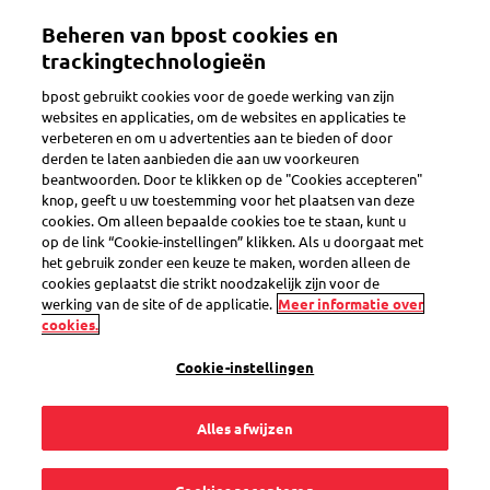
Overslaan
Beheren van bpost cookies en
en
Toggle navigation
naar
trackingtechnologieën
de
bpost gebruikt cookies voor de goede werking van zijn
inhoud
websites en applicaties, om de websites en applicaties te
gaan
verbeteren en om u advertenties aan te bieden of door
Beveiligde levering
derden te laten aanbieden die aan uw voorkeuren
beantwoorden. Door te klikken op de "Cookies accepteren"
knop, geeft u uw toestemming voor het plaatsen van deze
cookies. Om alleen bepaalde cookies toe te staan, kunt u
Wat is een beveiligde
op de link “Cookie-instellingen” klikken. Als u doorgaat met
het gebruik zonder een keuze te maken, worden alleen de
levering?
cookies geplaatst die strikt noodzakelijk zijn voor de
werking van de site of de applicatie.
Meer informatie over
cookies.
Cookie-instellingen
Een beveiligde levering verzekert dat enkel jij, of iemand die
Alles afwijzen
jij kiest op jouw adres, je pakje kan ontvangen. Enkel op
vertoon van een specifieke beveiligde leveringscode kan je