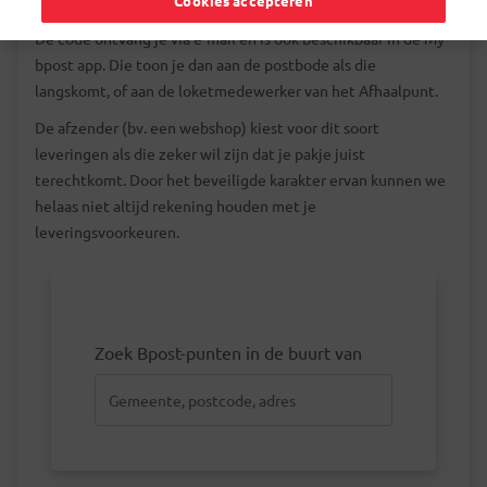
pakje in ontvangst worden genomen.
Cookies accepteren
De code ontvang je via e-mail en is ook beschikbaar in de My
bpost app. Die toon je dan aan de postbode als die
langskomt, of aan de loketmedewerker van het Afhaalpunt.
De afzender (bv. een webshop) kiest voor dit soort
leveringen als die zeker wil zijn dat je pakje juist
terechtkomt. Door het beveiligde karakter ervan kunnen we
helaas niet altijd rekening houden met je
leveringsvoorkeuren.
Zoek Bpost-punten in de buurt van