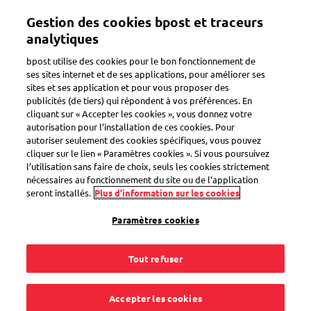
Aller
Gestion des cookies bpost et traceurs
au
Toggle navigation
contenu
analytiques
principal
bpost utilise des cookies pour le bon fonctionnement de
ses sites internet et de ses applications, pour améliorer ses
sites et ses application et pour vous proposer des
publicités (de tiers) qui répondent à vos préférences. En
Search
cliquant sur « Accepter les cookies », vous donnez votre
autorisation pour l’installation de ces cookies. Pour
autoriser seulement des cookies spécifiques, vous pouvez
cliquer sur le lien « Paramètres cookies ». Si vous poursuivez
Reçu un avis de passage
l’utilisation sans faire de choix, seuls les cookies strictement
nécessaires au fonctionnement du site ou de l’application
seront installés.
Plus d’information sur les cookies
5
questions
Paramètres cookies
« Reçu un avis de passage »
pour le mot-clé
Tout refuser
Je n'étais pas chez moi lors de la livraison de mon
colis. Où se trouve-t-il à présent ?
Accepter les cookies