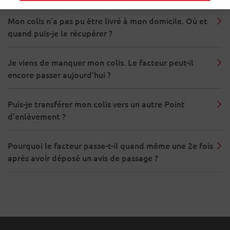
Mon colis n'a pas pu être livré à mon domicile. Où et
quand puis-je le récupérer ?
Je viens de manquer mon colis. Le facteur peut-il
encore passer aujourd'hui ?
Puis-je transférer mon colis vers un autre Point
d'enlèvement ?
Pourquoi le facteur passe-t-il quand même une 2e fois
après avoir déposé un avis de passage ?