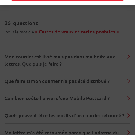
26
questions
« Cartes de vœux et cartes postales »
pour le mot-clé
Mon courrier est livré mais pas dans ma boîte aux
lettres. Que puis-je faire ?
Que faire si mon courrier n'a pas été distribué ?
Combien coûte l'envoi d'une Mobile Postcard ?
Quels peuvent être les motifs d'un courrier retourné ?
Ma lettre m'a été retournée parce que l'adresse du