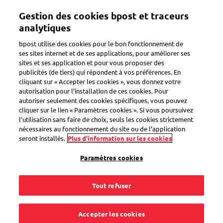
Aller
Gestion des cookies bpost et traceurs
au
Toggle navigation
contenu
analytiques
principal
bpost utilise des cookies pour le bon fonctionnement de
ses sites internet et de ses applications, pour améliorer ses
sites et ses application et pour vous proposer des
publicités (de tiers) qui répondent à vos préférences. En
Search
cliquant sur « Accepter les cookies », vous donnez votre
autorisation pour l’installation de ces cookies. Pour
autoriser seulement des cookies spécifiques, vous pouvez
cliquer sur le lien « Paramètres cookies ». Si vous poursuivez
Cartes de vœux et cartes postales
l’utilisation sans faire de choix, seuls les cookies strictement
nécessaires au fonctionnement du site ou de l’application
seront installés.
Plus d’information sur les cookies
Mobile Postcard
Paramètres cookies
Cartes postales prêtes à l'envoi
Postogram
Tout refuser
Accepter les cookies
Il y a un problème