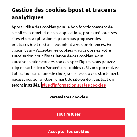
Aller
Gestion des cookies bpost et traceurs
au
Toggle navigation
contenu
analytiques
principal
bpost utilise des cookies pour le bon fonctionnement de
ses sites internet et de ses applications, pour améliorer ses
sites et ses application et pour vous proposer des
publicités (de tiers) qui répondent à vos préférences. En
Secteur public – toujours connecté à la population
cliquant sur « Accepter les cookies », vous donnez votre
autorisation pour l’installation de ces cookies. Pour
Des solutions dédiées
autoriser seulement des cookies spécifiques, vous pouvez
cliquer sur le lien « Paramètres cookies ». Si vous poursuivez
aux enjeux publics
l’utilisation sans faire de choix, seuls les cookies strictement
nécessaires au fonctionnement du site ou de l’application
seront installés.
Plus d’information sur les cookies
Paramètres cookies
Trouvez votre solution
Tout refuser
Accepter les cookies
Contactez-nous