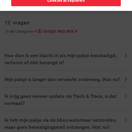
Cookies accepteren
12
vragen
« Er loopt iets mis »
in de categorie
Hoe dien ik een klacht in als mijn pakje beschadigd,
verloren of niet bezorgd is?
Mijn pakje is langer dan verwacht onderweg. Wat nu?
Ik krijg geen nieuwe update via Track & Trace, is dat
normaal?
Ik heb mijn pakje via de bbox-automaat verzonden,
maar geen bevestigingsmail ontvangen. Wat nu?