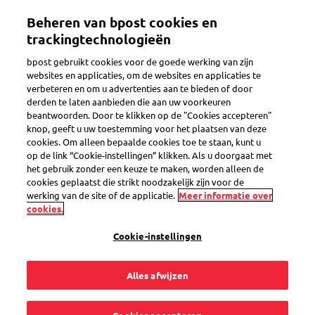
Overslaan
Beheren van bpost cookies en
en
Toggle navigation
naar
trackingtechnologieën
de
bpost gebruikt cookies voor de goede werking van zijn
inhoud
websites en applicaties, om de websites en applicaties te
gaan
verbeteren en om u advertenties aan te bieden of door
derden te laten aanbieden die aan uw voorkeuren
Search
beantwoorden. Door te klikken op de "Cookies accepteren"
knop, geeft u uw toestemming voor het plaatsen van deze
cookies. Om alleen bepaalde cookies toe te staan, kunt u
op de link “Cookie-instellingen” klikken. Als u doorgaat met
Er loopt iets mis
het gebruik zonder een keuze te maken, worden alleen de
cookies geplaatst die strikt noodzakelijk zijn voor de
werking van de site of de applicatie.
Meer informatie over
cookies.
Mijn pakje is beschadigd
Cookie-instellingen
Mijn pakje werd naar me teruggestuurd
Alles afwijzen
Mijn pakje is verloren
Mijn pakje zit ergens vast