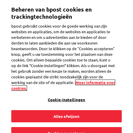
Overslaan
Beheren van bpost cookies en
en
Toggle navigation
naar
trackingtechnologieën
de
bpost gebruikt cookies voor de goede werking van zijn
inhoud
websites en applicaties, om de websites en applicaties te
gaan
verbeteren en om u advertenties aan te bieden of door
Pakje volgen
derden te laten aanbieden die aan uw voorkeuren
beantwoorden. Door te klikken op de "Cookies accepteren"
knop, geeft u uw toestemming voor het plaatsen van deze
cookies. Om alleen bepaalde cookies toe te staan, kunt u
Mijn bestemmeling
op de link “Cookie-instellingen” klikken. Als u doorgaat met
het gebruik zonder een keuze te maken, worden alleen de
heeft het pakje
cookies geplaatst die strikt noodzakelijk zijn voor de
werking van de site of de applicatie.
Meer informatie over
cookies.
geweigerd. Wat nu?
Cookie-instellingen
Alles afwijzen
Als de bestemmeling het pakje weigert, wordt het naar jou