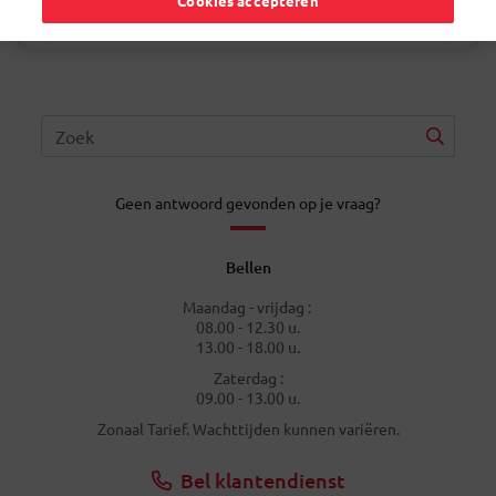
Cookies accepteren
teruggestuurd.
Geen antwoord gevonden op je vraag?
Bellen
Maandag - vrijdag :
08.00 - 12.30 u.
13.00 - 18.00 u.
Zaterdag :
09.00 - 13.00 u.
Zonaal Tarief. Wachttijden kunnen variëren.
Bel klantendienst