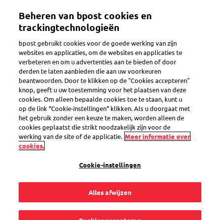
Overslaan
Beheren van bpost cookies en
en
Toggle navigation
naar
trackingtechnologieën
de
bpost gebruikt cookies voor de goede werking van zijn
inhoud
websites en applicaties, om de websites en applicaties te
gaan
verbeteren en om u advertenties aan te bieden of door
derden te laten aanbieden die aan uw voorkeuren
Search
beantwoorden. Door te klikken op de "Cookies accepteren"
knop, geeft u uw toestemming voor het plaatsen van deze
cookies. Om alleen bepaalde cookies toe te staan, kunt u
op de link “Cookie-instellingen” klikken. Als u doorgaat met
Betaling bij levering
het gebruik zonder een keuze te maken, worden alleen de
cookies geplaatst die strikt noodzakelijk zijn voor de
werking van de site of de applicatie.
Meer informatie over
3
vragen
cookies.
« Betaling bij levering »
in de categorie
Cookie-instellingen
Alles afwijzen
Ik verwacht een pakje tegen betaling bij levering, kan
ik dit op voorhand betalen?