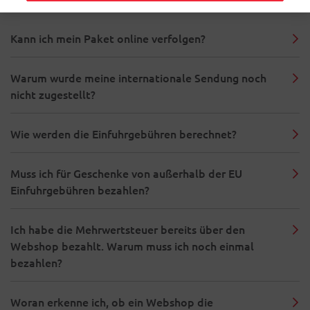
Kann ich mein Paket online verfolgen?
Warum wurde meine internationale Sendung noch
nicht zugestellt?
Wie werden die Einfuhrgebühren berechnet?
Muss ich für Geschenke von außerhalb der EU
Einfuhrgebühren bezahlen?
Ich habe die Mehrwertsteuer bereits über den
Webshop bezahlt. Warum muss ich noch einmal
bezahlen?
Woran erkenne ich, ob ein Webshop die