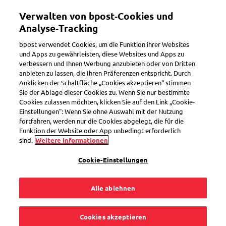
Direkt
Verwalten von bpost‑Cookies und
zum
Toggle navigation
Inhalt
Analyse‑Tracking
bpost verwendet Cookies, um die Funktion ihrer Websites
und Apps zu gewährleisten, diese Websites und Apps zu
verbessern und Ihnen Werbung anzubieten oder von Dritten
anbieten zu lassen, die Ihren Präferenzen entspricht. Durch
Search
Anklicken der Schaltfläche „Cookies akzeptieren“ stimmen
Sie der Ablage dieser Cookies zu. Wenn Sie nur bestimmte
Cookies zulassen möchten, klicken Sie auf den Link „Cookie-
Einstellungen": Wenn Sie ohne Auswahl mit der Nutzung
Auslandspaket
fortfahren, werden nur die Cookies abgelegt, die für die
Funktion der Website oder App unbedingt erforderlich
sind.
Weitere Informationen
Zoll
Mein Paket verfolgen
Cookie-Einstellungen
Alle ablehnen
27
Fragen
« Auslandspaket »
für das Schlüsselwort
Cookies akzeptieren