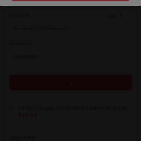
Strichcode
Hilfe
Strichcode
Postleitzahl
Postleitzahl
Verfolgen Sie ganz einfach alle Ihre Pakete mit der
My
Bpost app
Bpost finden