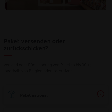
Der Versand in folgende Länder ist derzeit
nicht möglich: Bahrain, Irak, Iran, Israel,
Kuwait. Daher können wir vorübergehend
keine neuen Sendungen in diese
Destinationen annehmen.
Mögliche Verzögerungen
Paket versenden oder
Bei Sendungen in folgende Länder kann es zu
zurückschicken?
Verzögerungen kommen: Algerien, Australien,
Bangladesch, China, Hongkong, Indien,
Jordanien, Kambodscha, Katar, Libanon,
Versand oder Rücksendung von Paketen bis 30 kg
Südafrika, Südkorea, Tansania, Thailand,
innerhalb von Belgien oder ins Ausland.
Tunesien, Vereinigte Arabische Emirate,
Vietnam.
Wir beobachten die Lage sehr genau und
setzen alles daran, die Auswirkungen für Sie
Paket national
so gering wie möglich zu halten. Über etwaige
Änderungen halten wir Sie auf dem