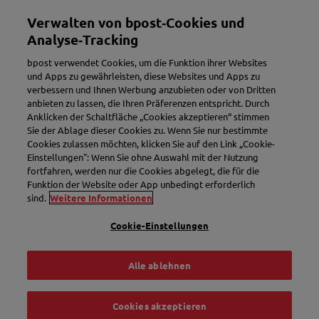
Direkt
Verwalten von bpost‑Cookies und
zum
Toggle navigation
Inhalt
Analyse‑Tracking
bpost verwendet Cookies, um die Funktion ihrer Websites
und Apps zu gewährleisten, diese Websites und Apps zu
verbessern und Ihnen Werbung anzubieten oder von Dritten
anbieten zu lassen, die Ihren Präferenzen entspricht. Durch
Anklicken der Schaltfläche „Cookies akzeptieren“ stimmen
Sie der Ablage dieser Cookies zu. Wenn Sie nur bestimmte
Cookies zulassen möchten, klicken Sie auf den Link „Cookie-
Einstellungen": Wenn Sie ohne Auswahl mit der Nutzung
Neuer Name. Mehr Komfort.
fortfahren, werden nur die Cookies abgelegt, die für die
Funktion der Website oder App unbedingt erforderlich
Willkommen, Bbox.
sind.
Weitere Informationen
Cookie-Einstellungen
Bbox entdecken
Alle ablehnen
Cookies akzeptieren
Track & Trace