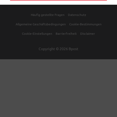
Häufig gestellte Fragen
Datenschutz
Allgemeine Geschäftsbedingungen
Cookie-Bestimmungen
Cookie-Einstellungen
Barrierfreiheit
Disclaimer
Copyright © 2026 Bpost