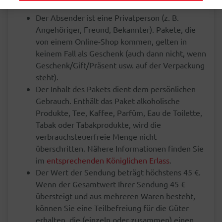
folgende Voraussetzungen erfüllen:
Der Absender ist eine Privatperson (z. B.
Angehöriger, Freund, Bekannter). Pakete, die
von einem Online-Shop kommen, gelten in
keinem Fall als Geschenk (auch dann nicht, wenn
Geschenk/Gift/Präsent usw. auf der Verpackung
steht).
Der Inhalt des Pakets dient dem persönlichen
Gebrauch. Enthält das Paket alkoholische
Produkte, Tee, Kaffee, Parfüm, Eau de Toilette,
Tabak oder Tabakprodukte, wird die
verbrauchsteuerfreie Menge nicht
überschritten. Nähere Informationen finden Sie
im
entsprechenden Königlichen Erlass
.
Der Wert der Sendung beträgt höchstens 45 €.
Wenn der Gesamtwert Ihrer Sendung 45 €
übersteigt und aus mehreren Waren besteht,
können Sie eine Teilbefreiung für die Güter
erhalten, die (einzeln oder zusammen) einen