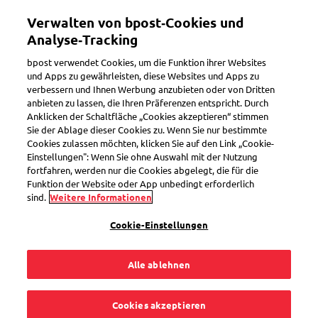
Direkt
Verwalten von bpost‑Cookies und
zum
Toggle navigation
Inhalt
Analyse‑Tracking
bpost verwendet Cookies, um die Funktion ihrer Websites
und Apps zu gewährleisten, diese Websites und Apps zu
verbessern und Ihnen Werbung anzubieten oder von Dritten
Zoll
anbieten zu lassen, die Ihren Präferenzen entspricht. Durch
Anklicken der Schaltfläche „Cookies akzeptieren“ stimmen
Sie der Ablage dieser Cookies zu. Wenn Sie nur bestimmte
Cookies zulassen möchten, klicken Sie auf den Link „Cookie-
Wann gilt mein Paket
Einstellungen": Wenn Sie ohne Auswahl mit der Nutzung
fortfahren, werden nur die Cookies abgelegt, die für die
als Geschenk?
Funktion der Website oder App unbedingt erforderlich
sind.
Weitere Informationen
Cookie-Einstellungen
Alle ablehnen
Pakete, die Sie von außerhalb der EU erhalten, können in
bestimmten Fällen von den Einfuhrgebühren befreit werden.
Das ist bei einem Geschenk der Fall. Ihr Paket muss dafür
Cookies akzeptieren