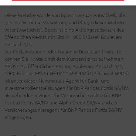
Diese Website wurde von bpost N.V./S.A. entwickelt, die
gleichfalls für die Verwaltung und Pflege dieser Website
verantwortlich ist. Bpost ist eine Aktiengesellschaft des
öffentlichen Rechts mit Sitz in 1000 Brüssel, Boulevard
Anspach 1/1.
Für Reklamationen oder Fragen in Bezug auf Produkte
können Sie Kontakt mit dem Kundendienst aufnehmen.
BPOST AG öffentlichen Rechts, Boulevard Anspach 1/1,
1000 Brüssel. MWST BE 0214.596.464 RJP Brüssel. BPOST
ist unter dieser Nummer als Agent für Bank- und
Investmentdienstleistungen für BNP Paribas Fortis SA/NV,
als gebundener Agent für Verbraucherkredite für BNP
Paribas Fortis SA/NV und Alpha Credit SA/NV und als
Versicherungsunteragent für BNP Paribas Fortis SA/NV
eingetragen.