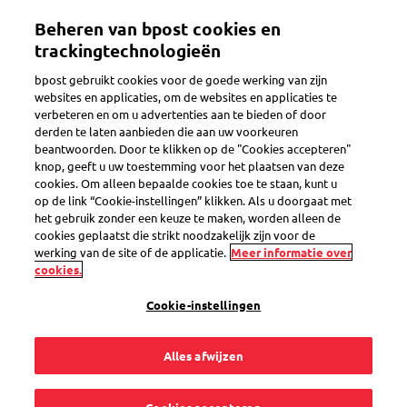
Overslaan
Beheren van bpost cookies en
en
Toggle navigation
naar
trackingtechnologieën
de
bpost gebruikt cookies voor de goede werking van zijn
inhoud
websites en applicaties, om de websites en applicaties te
gaan
verbeteren en om u advertenties aan te bieden of door
derden te laten aanbieden die aan uw voorkeuren
Search
beantwoorden. Door te klikken op de "Cookies accepteren"
knop, geeft u uw toestemming voor het plaatsen van deze
cookies. Om alleen bepaalde cookies toe te staan, kunt u
op de link “Cookie-instellingen” klikken. Als u doorgaat met
MyStamp
het gebruik zonder een keuze te maken, worden alleen de
cookies geplaatst die strikt noodzakelijk zijn voor de
werking van de site of de applicatie.
Meer informatie over
20
vragen
cookies.
« MyStamp »
in de categorie
Cookie-instellingen
Alles afwijzen
Hoe maak en bestel ik gepersonaliseerde postzegels?