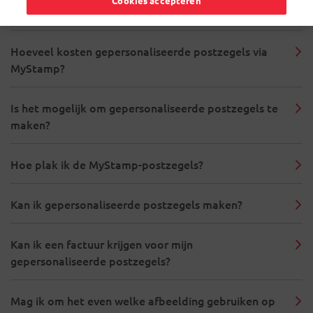
Cookies accepteren
Wat is het formaat van een MyStamp-postzegel?
Hoeveel kosten gepersonaliseerde postzegels via
MyStamp?
Is het mogelijk om gepersonaliseerde postzegels te
maken?
Hoe plak ik de MyStamp-postzegels?
Kan ik gepersonaliseerde postzegels maken?
Kan ik een factuur krijgen voor mijn
gepersonaliseerde postzegels?
Mag ik om het even welke afbeelding gebruiken op