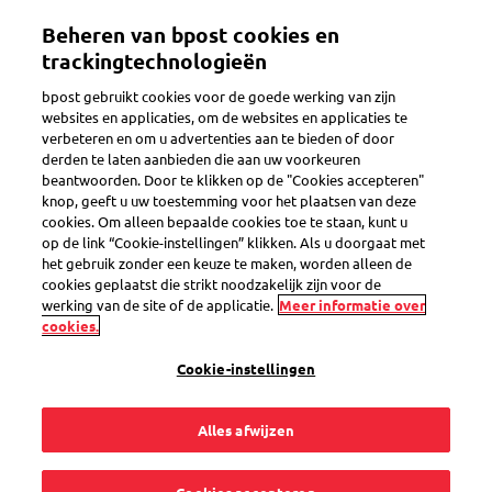
Overslaan
Beheren van bpost cookies en
en
Toggle navigation
naar
trackingtechnologieën
de
bpost gebruikt cookies voor de goede werking van zijn
inhoud
websites en applicaties, om de websites en applicaties te
gaan
verbeteren en om u advertenties aan te bieden of door
derden te laten aanbieden die aan uw voorkeuren
Search
beantwoorden. Door te klikken op de "Cookies accepteren"
knop, geeft u uw toestemming voor het plaatsen van deze
cookies. Om alleen bepaalde cookies toe te staan, kunt u
op de link “Cookie-instellingen” klikken. Als u doorgaat met
Brieven verzenden naar het buitenland
het gebruik zonder een keuze te maken, worden alleen de
cookies geplaatst die strikt noodzakelijk zijn voor de
werking van de site of de applicatie.
Meer informatie over
10
vragen
cookies.
« Brieven verzenden naar het buitenland »
in de categorie
Cookie-instellingen
Alles afwijzen
Welke postzegels gebruik ik voor een brief naar het
buitenland?