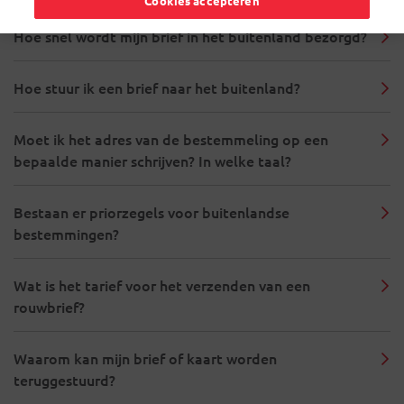
Cookies accepteren
Hoe snel wordt mijn brief in het buitenland bezorgd?
Hoe stuur ik een brief naar het buitenland?
Moet ik het adres van de bestemmeling op een
bepaalde manier schrijven? In welke taal?
Bestaan er priorzegels voor buitenlandse
bestemmingen?
Wat is het tarief voor het verzenden van een
rouwbrief?
Waarom kan mijn brief of kaart worden
teruggestuurd?