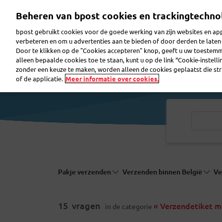
Overslaan
Beheren van bpost cookies en trackingtechno
en
naar
bpost gebruikt cookies voor de goede werking van zijn websites en appl
de
verbeteren en om u advertenties aan te bieden of door derden te lat
inhoud
Door te klikken op de "Cookies accepteren" knop, geeft u uw toestem
gaan
Pakje verzenden
Pakje ontvangen
Brief ver
alleen bepaalde cookies toe te staan, kunt u op de link “Cookie-instell
zonder een keuze te maken, worden alleen de cookies geplaatst die stri
of de applicatie.
Meer informatie over cookies.
Pakje verzenden
Verzenden binnen België
Ve
15
vragen
« Verzendetiket m
in de categorie