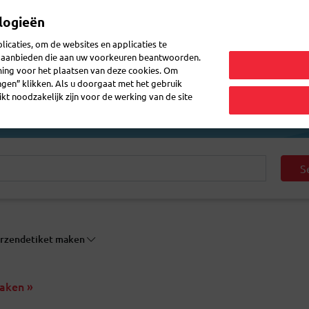
logieën
Mijn 
icaties, om de websites en applicaties te
en aanbieden die aan uw voorkeuren beantwoorden.
ming voor het plaatsen van deze cookies. Om
zenden
Post doorsturen
Veelgestelde vragen
eShop
ingen” klikken. Als u doorgaat met het gebruik
kt noodzakelijk zijn voor de werking van de site
S
rzendetiket maken
aken »