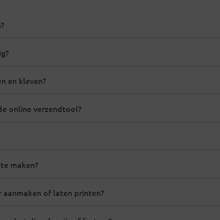
n?
ig?
en en kleven?
de online verzendtool?
 te maken?
r aanmaken of laten printen?