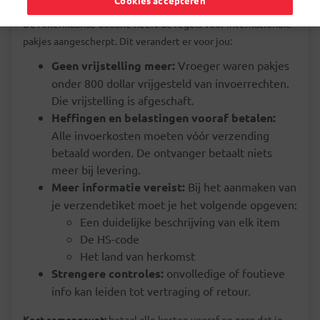
Cookies accepteren
De Amerikaanse douane heeft de regels voor internationale
pakjes aangescherpt. Dit verandert er voor jou:
Geen vrijstelling meer:
Vroeger waren pakjes
onder 800 dollar vrijgesteld van invoerrechten.
Die vrijstelling is afgeschaft.
Heffingen en belastingen vooraf betalen:
Alle invoerkosten moeten vóór verzending
betaald worden. De ontvanger betaalt niets
meer bij levering.
Meer informatie vereist:
Bij het aanmaken van
je verzendetiket moet je het volgende opgeven:
Een duidelijke beschrijving van elk item
De HS-code
Het land van herkomst
Strengere controles:
onvolledige of foutieve
info kan leiden tot vertraging of retour.
Kort samengevat:
betaal alle kosten vooraf en zorg dat je