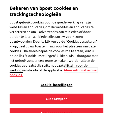
Overslaan
Beheren van bpost cookies en
en
Toggle navigation
naar
trackingtechnologieën
de
bpost gebruikt cookies voor de goede werking van zijn
inhoud
websites en applicaties, om de websites en applicaties te
gaan
verbeteren en om u advertenties aan te bieden of door
Verzenden naar de Verenigde Staten
derden te laten aanbieden die aan uw voorkeuren
beantwoorden. Door te klikken op de "Cookies accepteren"
knop, geeft u uw toestemming voor het plaatsen van deze
cookies. Om alleen bepaalde cookies toe te staan, kunt u
Welke nieuwe
op de link “Cookie-instellingen” klikken. Als u doorgaat met
het gebruik zonder een keuze te maken, worden alleen de
invoerregels gelden
cookies geplaatst die strikt noodzakelijk zijn voor de
werking van de site of de applicatie.
Meer informatie over
cookies.
er voor zendingen
Cookie-instellingen
naar de VS?
Alles afwijzen