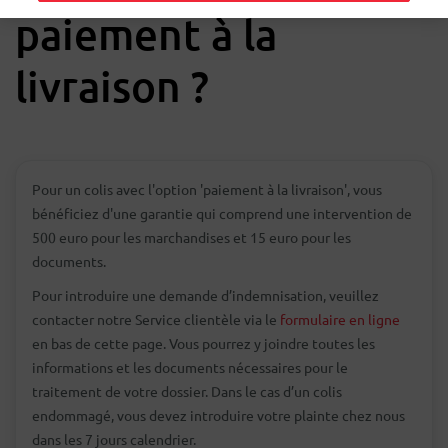
paiement à la
livraison ?
Pour un colis avec l'option 'paiement à la livraison', vous
bénéficiez d'une garantie qui comprend une intervention de
500 euro pour les marchandises et 15 euro pour les
documents.
Pour introduire une demande d’indemnisation, veuillez
contacter notre Service clientèle via le
formulaire en ligne
en bas de cette page. Vous pourrez y joindre toutes les
informations et les documents nécessaires pour le
traitement de votre dossier. Dans le cas d’un colis
endommagé, vous devez introduire votre plainte chez nous
dans les 7 jours calendrier.