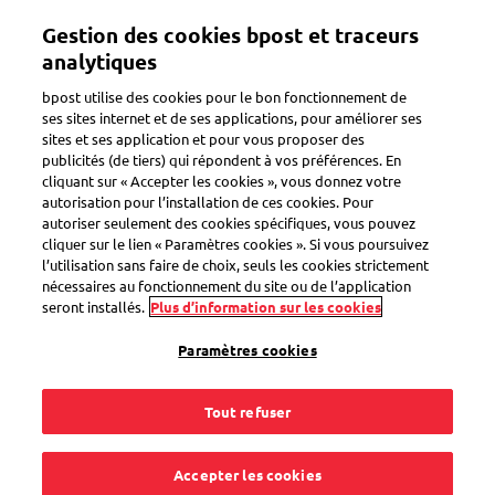
Aller
Gestion des cookies bpost et traceurs
au
Toggle navigation
contenu
analytiques
principal
bpost utilise des cookies pour le bon fonctionnement de
ses sites internet et de ses applications, pour améliorer ses
sites et ses application et pour vous proposer des
Paiement à la livraison
publicités (de tiers) qui répondent à vos préférences. En
cliquant sur « Accepter les cookies », vous donnez votre
autorisation pour l’installation de ces cookies. Pour
autoriser seulement des cookies spécifiques, vous pouvez
Comment récupérer
cliquer sur le lien « Paramètres cookies ». Si vous poursuivez
l’utilisation sans faire de choix, seuls les cookies strictement
mon argent si mon
nécessaires au fonctionnement du site ou de l’application
seront installés.
Plus d’information sur les cookies
colis est perdu ou
Paramètres cookies
endommagé lors de
Tout refuser
l'expédition avec
Accepter les cookies