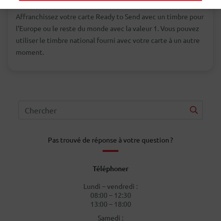
Affranchissez votre carte Ready to Send avec un timbre pour
l’Europe ou le reste du monde avec la valeur 1. Vous pouvez
utiliser le timbre national fourni avec votre carte à un autre
moment.
Pas trouvé de réponse à votre question ?
Téléphoner
Lundi – vendredi :
08:00 – 12:30
13:00 – 18:00
Samedi :