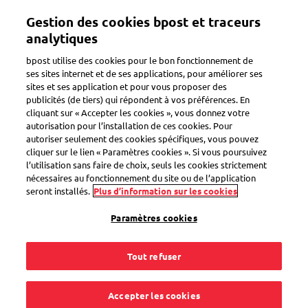
Aller
Gestion des cookies bpost et traceurs
au
Toggle navigation
contenu
analytiques
principal
bpost utilise des cookies pour le bon fonctionnement de
ses sites internet et de ses applications, pour améliorer ses
sites et ses application et pour vous proposer des
Cartes postales prêtes à l'envoi
publicités (de tiers) qui répondent à vos préférences. En
cliquant sur « Accepter les cookies », vous donnez votre
autorisation pour l’installation de ces cookies. Pour
autoriser seulement des cookies spécifiques, vous pouvez
Comment affranchir
cliquer sur le lien « Paramètres cookies ». Si vous poursuivez
l’utilisation sans faire de choix, seuls les cookies strictement
une carte Ready-to-
nécessaires au fonctionnement du site ou de l’application
seront installés.
Plus d’information sur les cookies
Send pour un envoi à
Paramètres cookies
l’étranger ?
Tout refuser
Accepter les cookies