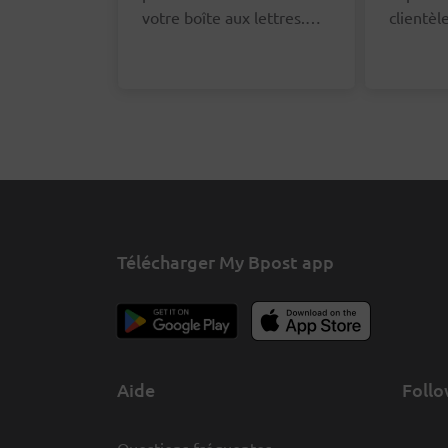
votre boîte aux lettres.
clientè
Vous pouvez le signaler
un remb
via le formulaire en ligne.
frais d'
Nous vous demanderons
faire, v
vos coordonnées afin que
le formu
nous puissions nous
bas de c
adresser au bon facteur à
ce sujet.
Télécharger My Bpost app
Aide
Follo