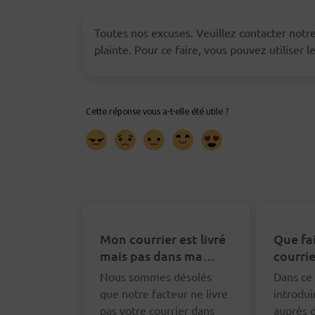
Toutes nos excuses. Veuillez contacter notre
plainte. Pour ce faire, vous pouvez utiliser 
Mon courrier est livré
Que fa
mais pas dans ma
courrie
boîte aux lettres. Que
distrib
Nous sommes désolés
Dans ce 
puis-je faire ?
que notre facteur ne livre
introdui
pas votre courrier dans
auprès d