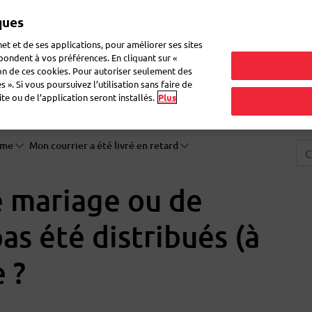
ques
Mon 
et et de ses applications, pour améliorer ses sites
épondent à vos préférences. En cliquant sur «
ion de ces cookies. Pour autoriser seulement des
ne lettre
Déménagement
Questions fréquentes
eShop
 ». Si vous poursuivez l’utilisation sans faire de
e ou de l’application seront installés.
Plus
lème
Mon courrier a été livré en retard
e mariage ou de
as été distribués (à
 ?