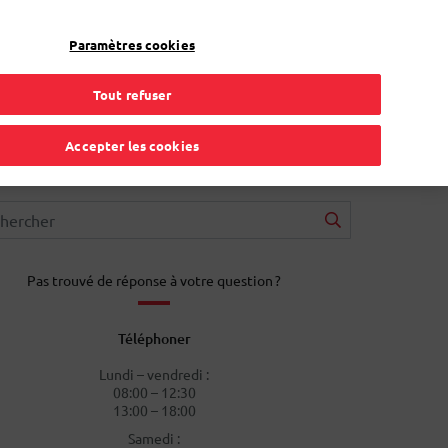
FR
Toggle Dropdown
Bpost
Résidentiel
Paramètres cookies
Tout refuser
Accepter les cookies
Pas trouvé de réponse à votre question ?
Téléphoner
Lundi – vendredi :
08:00 – 12:30
13:00 – 18:00
Samedi :