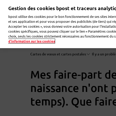
Aller
Gestion des cookies bpost et traceurs analyti
au
contenu
bpost utilise des cookies pour le bon fonctionnement de ses sites intern
principal
et ses application et pour vous proposer des publicités (de tiers) qui r
Accepter les cookies », vous donnez votre autorisation pour l’installat
Envoyer un colis
Recevoir un colis
Envoyer u
cookies spécifiques, vous pouvez cliquer sur le lien « Paramètres cookies
choix, seuls les cookies strictement nécessaires au fonctionnement du sit
d’information sur les cookies
Cartes de vœux et cartes postales
Il y a un prob
Mes faire-part d
naissance n'ont p
temps). Que faire