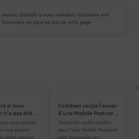
 service clientèle si vous souhaitez introduire une
le formulaire en ligne en bas de cette page.
O
ire si mon
Combien coûte l'envoi
r n'a pas été
d'une Mobile Postcard
ué ?
?
cas, vous pouvez
Toutes les cartes créées
re une plainte
dans l'app Mobile Postcard
e notre service
sont imprimées en