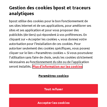
Aller
Gestion des cookies bpost et traceurs
au
Toggle navigation
contenu
analytiques
principal
bpost utilise des cookies pour le bon fonctionnement de
ses sites internet et de ses applications, pour améliorer ses
sites et ses application et pour vous proposer des
Acheter des timbres
publicités (de tiers) qui répondent à vos préférences. En
cliquant sur « Accepter les cookies », vous donnez votre
autorisation pour l’installation de ces cookies. Pour
autoriser seulement des cookies spécifiques, vous pouvez
Où puis-je trouver le
cliquer sur le lien « Paramètres cookies ». Si vous poursuivez
l’utilisation sans faire de choix, seuls les cookies strictement
Bureau de Poste ou
nécessaires au fonctionnement du site ou de l’application
seront installés.
Plus d’information sur les cookies
le Point Poste le plus
Paramètres cookies
proche et ses heures
Tout refuser
d'ouverture ?
Accepter les cookies