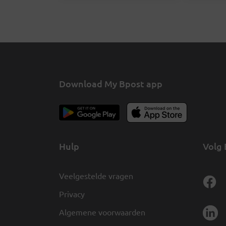
juiste postbode hierover
deze pa
kunnen aanspreken.
Download My Bpost app
Hulp
Volg 
Veelgestelde vragen
Privacy
Algemene voorwaarden