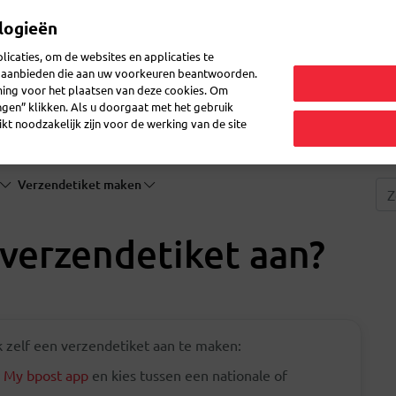
logieën
Mijn 
icaties, om de websites en applicaties te
en aanbieden die aan uw voorkeuren beantwoorden.
ming voor het plaatsen van deze cookies. Om
zenden
Post doorsturen
Veelgestelde vragen
eShop
ingen” klikken. Als u doorgaat met het gebruik
kt noodzakelijk zijn voor de werking van de site
Verzendetiket maken
verzendetiket aan?
 zelf een verzendetiket aan te maken:
e
My bpost app
en kies tussen een nationale of