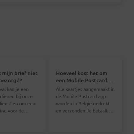
 mijn brief niet
Hoeveel kost het om
bezorgd?
een Mobile Postcard te
sturen?
eval kan je een
Alle kaartjes aangemaakt in
ndienen bij onze
de Mobile Postcard app
dienst en om een
worden in België gedrukt
ing voor de
en verzonden.Je betaalt je
kosten vragen. Je
Mobile Postcard bij de
Je hoeft je
 best via het
verzending per stuk of
postkaartjes niet een
formulier onderaan
koopt op voorhand credits
voor een af te