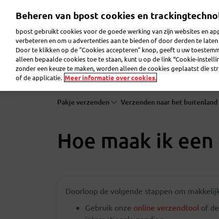
Overslaan
Beheren van bpost cookies en trackingtechno
en
naar
bpost gebruikt cookies voor de goede werking van zijn websites en appl
de
verbeteren en om u advertenties aan te bieden of door derden te lat
inhoud
Door te klikken op de "Cookies accepteren" knop, geeft u uw toestem
gaan
Pakje verzenden
Pakje ontvangen
Brief ver
alleen bepaalde cookies toe te staan, kunt u op de link “Cookie-instell
zonder een keuze te maken, worden alleen de cookies geplaatst die stri
of de applicatie.
Meer informatie over cookies.
Pakje verzenden
Verzenden naar het buitenland
Hoe maak ik een 
Doorloop de volgende stappen om makkelijk
Gebruik onze
online verzendtool
of d