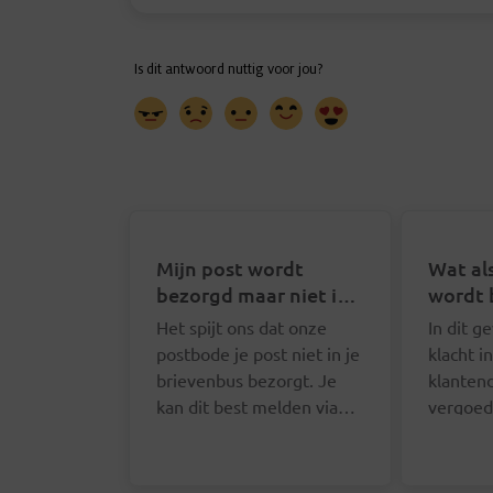
Mijn post wordt
Wat als
bezorgd maar niet in
wordt 
mijn brievenbus. Wat
Het spijt ons dat onze
In dit g
kan ik doen?
postbode je post niet in je
klacht i
brievenbus bezorgt. Je
klanten
kan dit best melden via
vergoed
het online formulier. We
verzend
zullen je contactgegevens
doet dit
opvragen zodat we de
online 