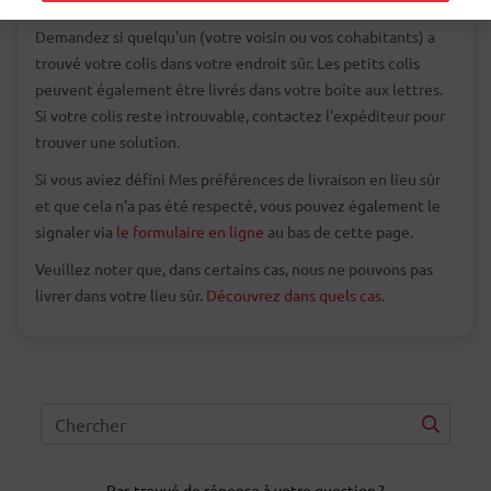
Demandez si quelqu'un (votre voisin ou vos cohabitants) a
trouvé votre colis dans votre endroit sûr. Les petits colis
peuvent également être livrés dans votre boîte aux lettres.
Si votre colis reste introuvable, contactez l'expéditeur pour
trouver une solution.
Si vous aviez défini Mes préférences de livraison en lieu sûr
et que cela n'a pas été respecté, vous pouvez également le
signaler via
le formulaire en ligne
au bas de cette page.
Veuillez noter que, dans certains cas, nous ne pouvons pas
livrer dans votre lieu sûr.
Découvrez dans quels cas
.
Pas trouvé de réponse à votre question ?