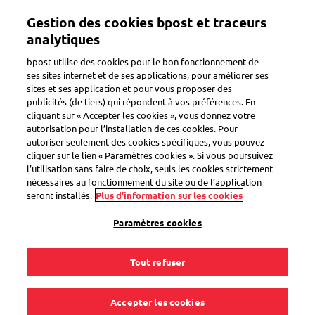
Aller
Gestion des cookies bpost et traceurs
au
Suivez tous vos colis dans une seule
Toggle navigation
Afficher
contenu
analytiques
app
principal
bpost utilise des cookies pour le bon fonctionnement de
ses sites internet et de ses applications, pour améliorer ses
sites et ses application et pour vous proposer des
Non livré selon ma préférence
publicités (de tiers) qui répondent à vos préférences. En
cliquant sur « Accepter les cookies », vous donnez votre
autorisation pour l’installation de ces cookies. Pour
autoriser seulement des cookies spécifiques, vous pouvez
Je ne trouve pas mon
cliquer sur le lien « Paramètres cookies ». Si vous poursuivez
l’utilisation sans faire de choix, seuls les cookies strictement
colis dans mon
nécessaires au fonctionnement du site ou de l’application
seront installés.
Plus d’information sur les cookies
endroit sûr. Que faire
Paramètres cookies
?
Tout refuser
Accepter les cookies