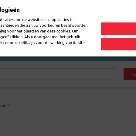
logieën
Mijn 
icaties, om de websites en applicaties te
en aanbieden die aan uw voorkeuren beantwoorden.
ming voor het plaatsen van deze cookies. Om
zenden
Post doorsturen
Veelgestelde vragen
eShop
ingen” klikken. Als u doorgaat met het gebruik
kt noodzakelijk zijn voor de werking van de site
S
gen