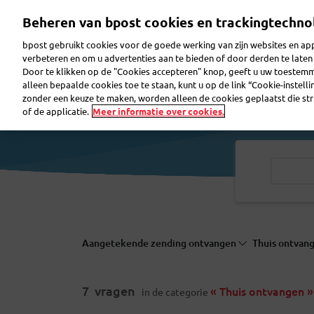
Overslaan
Beheren van bpost cookies en trackingtechno
en
naar
bpost gebruikt cookies voor de goede werking van zijn websites en appl
de
verbeteren en om u advertenties aan te bieden of door derden te lat
inhoud
Door te klikken op de "Cookies accepteren" knop, geeft u uw toestem
gaan
Pakje verzenden
Pakje ontvangen
Brief ver
alleen bepaalde cookies toe te staan, kunt u op de link “Cookie-instell
zonder een keuze te maken, worden alleen de cookies geplaatst die stri
of de applicatie.
Meer informatie over cookies.
Aangetekende zending ontvangen
Thuis ontvan
7
vragen
« Thuis ontvangen »
in de categorie