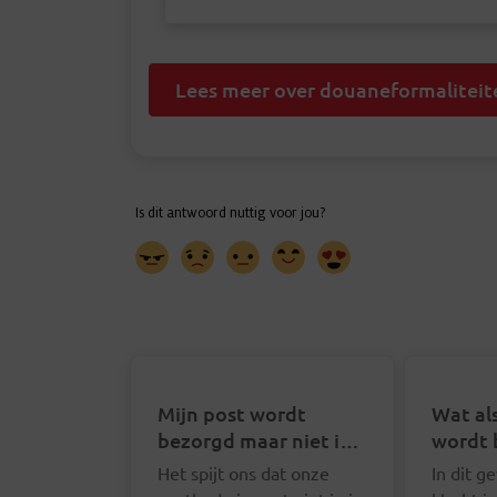
Lees meer over douaneformaliteit
Mijn post wordt
Wat als
bezorgd maar niet in
wordt 
mijn brievenbus. Wat
Het spijt ons dat onze
In dit g
kan ik doen?