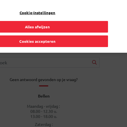
NL
Toggle Dropdown
Bpost
Particulier
Cookie-instellingen
Alles afwijzen
Cookies accepteren
Geen antwoord gevonden op je vraag?
Bellen
Maandag - vrijdag :
08.00 - 12.30 u.
13.00 - 18.00 u.
Zaterdag :