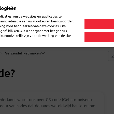
logieën
Mijn 
icaties, om de websites en applicaties te
en aanbieden die aan uw voorkeuren beantwoorden.
ming voor het plaatsen van deze cookies. Om
zenden
Post doorsturen
Veelgestelde vragen
eShop
ingen” klikken. Als u doorgaat met het gebruik
kt noodzakelijk zijn voor de werking van de site
Verzendetiket maken
de?
Nederlands wordt ook over GS-code (Geharmoniseerd
steem van codes dat douanes wereldwijd hanteren om