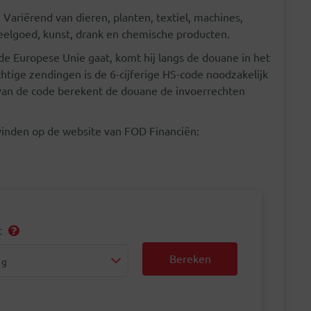
Variërend van dieren, planten, textiel, machines,
eelgoed, kunst, drank en chemische producten.
e Europese Unie gaat, komt hij langs de douane in het
tige zendingen is de 6-cijferige HS-code noodzakelijk
 van de code berekent de douane de invoerrechten
 vinden op de website van FOD Financiën:
t
t
Bereken
 g