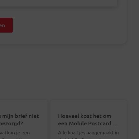
en
 mijn brief niet
Hoeveel kost het om
bezorgd?
een Mobile Postcard te
sturen?
eval kan je een
Alle kaartjes aangemaakt in