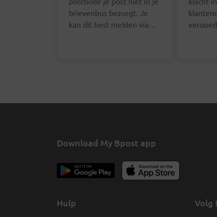
postbode je post niet in je
klacht i
brievenbus bezorgt. Je
klanten
kan dit best melden via
vergoed
het online formulier. We
verzend
zullen je contactgegevens
doet dit
opvragen zodat we de
online 
juiste postbode hierover
deze pa
kunnen aanspreken.
Download My Bpost app
Hulp
Volg 