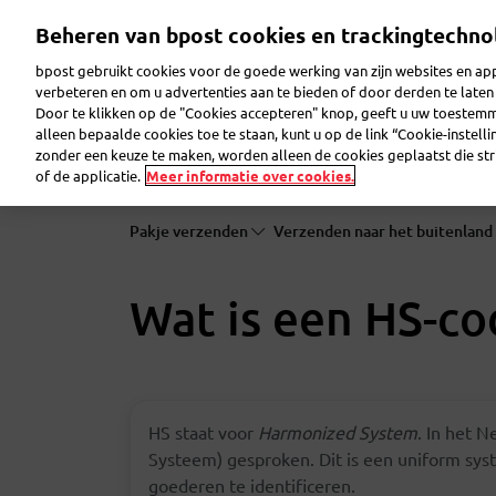
Overslaan
Beheren van bpost cookies en trackingtechno
en
naar
bpost gebruikt cookies voor de goede werking van zijn websites en appl
de
verbeteren en om u advertenties aan te bieden of door derden te lat
inhoud
Door te klikken op de "Cookies accepteren" knop, geeft u uw toestem
gaan
Pakje verzenden
Pakje ontvangen
Brief ver
alleen bepaalde cookies toe te staan, kunt u op de link “Cookie-instell
zonder een keuze te maken, worden alleen de cookies geplaatst die stri
of de applicatie.
Meer informatie over cookies.
Pakje verzenden
Verzenden naar het buitenland
Wat is een HS-co
HS staat voor
Harmonized System
. In het 
Systeem) gesproken. Dit is een uniform sy
goederen te identificeren.