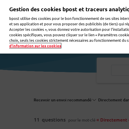
Aller
Gestion des cookies bpost et traceurs analyti
au
contenu
bpost utilise des cookies pour le bon fonctionnement de ses sites intern
principal
et ses application et pour vous proposer des publicités (de tiers) qui r
Accepter les cookies », vous donnez votre autorisation pour l’installat
Envoyer un colis
Recevoir un colis
Envoyer u
cookies spécifiques, vous pouvez cliquer sur le lien « Paramètres cookies
choix, seuls les cookies strictement nécessaires au fonctionnement du sit
d’information sur les cookies
Recevoir un envoi recommandé
Directement dans
11
questions
« Directement d
pour le mot-clé