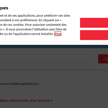
ques
Mon 
et et de ses applications, pour améliorer ses sites
épondent à vos préférences. En cliquant sur «
ion de ces cookies. Pour autoriser seulement des
ne lettre
Déménagement
Questions fréquentes
eShop
 ». Si vous poursuivez l’utilisation sans faire de
e ou de l’application seront installés.
Plus
S
 votre boîte aux lettres
ans votre boîte aux lettres »