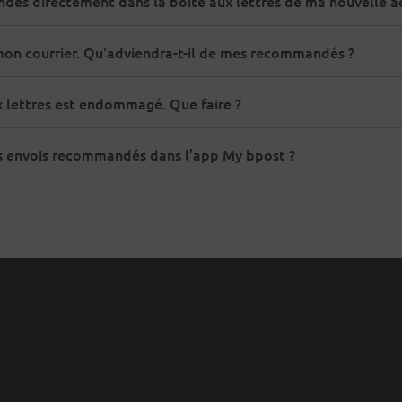
dés directement dans la boîte aux lettres de ma nouvelle a
mon courrier. Qu'adviendra-t-il de mes recommandés ?
lettres est endommagé. Que faire ?
s envois recommandés dans l’app My bpost ?