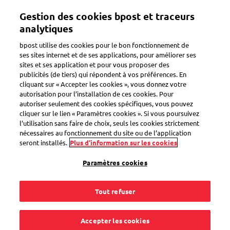
Aller
Gestion des cookies bpost et traceurs
au
Suivez tous vos colis dans une seule
Toggle navigation
Afficher
contenu
analytiques
app
principal
bpost utilise des cookies pour le bon fonctionnement de
ses sites internet et de ses applications, pour améliorer ses
sites et ses application et pour vous proposer des
Recevoir un envoi recommandé
publicités (de tiers) qui répondent à vos préférences. En
cliquant sur « Accepter les cookies », vous donnez votre
autorisation pour l’installation de ces cookies. Pour
autoriser seulement des cookies spécifiques, vous pouvez
Comment puis-je
cliquer sur le lien « Paramètres cookies ». Si vous poursuivez
l’utilisation sans faire de choix, seuls les cookies strictement
recevoir des
nécessaires au fonctionnement du site ou de l’application
seront installés.
Plus d’information sur les cookies
recommandés dans
Paramètres cookies
ma boîte aux lettres
Tout refuser
?
Accepter les cookies