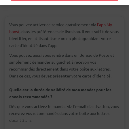
Vous pouvez activer ce service gratuitement via
l’app My
bpost
, dans les préférences de livraison. Il vous suffit de vous
identifier, en utilisant itsme ou en photographiant votre
carte d’identité dans l’app.
Vous pouvez aussi vous rendre dans un Bureau de Poste et
simplement demander au guichet à recevoir vos
recommandés directement dans votre boîte aux lettres.
Dans ce cas, vous devez présenter votre carte d'identité.
Quelle est la durée de validité de mon mandat pour les
envois recommandés ?
Dès que vous activez le mandat via l’e-mail d’activation, vous
recevrez vos recommandés dans votre boîte aux lettres
durant 3 ans.