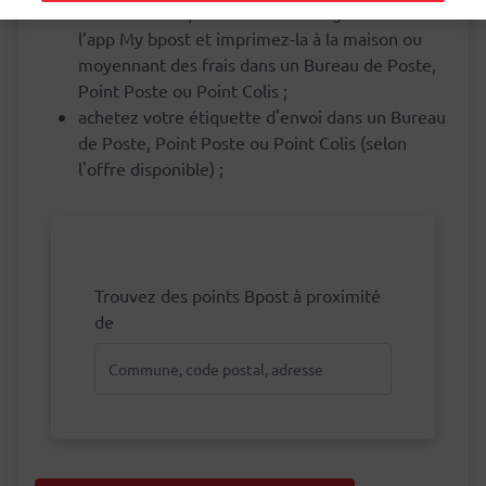
Créez une étiquette d’envoi en ligne ou dans
l’app My bpost et imprimez-la à la maison ou
moyennant des frais dans un Bureau de Poste,
Point Poste ou Point Colis ;
achetez votre étiquette d'envoi dans un Bureau
de Poste, Point Poste ou Point Colis (selon
l'offre disponible) ;
Trouvez des points Bpost à proximité
de