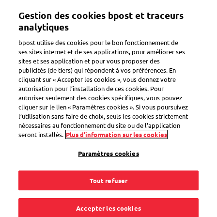
Aller
Gestion des cookies bpost et traceurs
au
Toggle navigation
contenu
analytiques
principal
bpost utilise des cookies pour le bon fonctionnement de
ses sites internet et de ses applications, pour améliorer ses
sites et ses application et pour vous proposer des
Créer une étiquette d'envoi
publicités (de tiers) qui répondent à vos préférences. En
cliquant sur « Accepter les cookies », vous donnez votre
autorisation pour l’installation de ces cookies. Pour
autoriser seulement des cookies spécifiques, vous pouvez
Comment affranchir
cliquer sur le lien « Paramètres cookies ». Si vous poursuivez
l’utilisation sans faire de choix, seuls les cookies strictement
mon colis ?
nécessaires au fonctionnement du site ou de l’application
seront installés.
Plus d’information sur les cookies
Paramètres cookies
Tout refuser
Pour envoyer un colis, vous avez besoin d'une étiquette
d'envoi. Il existe différentes façons d’obtenir votre étiquette
d’envoi :
Accepter les cookies