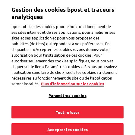
Aller
Gestion des cookies bpost et traceurs
au
Toggle navigation
contenu
analytiques
principal
bpost utilise des cookies pour le bon fonctionnement de
ses sites internet et de ses applications, pour améliorer ses
sites et ses application et pour vous proposer des
Colis endommagé
publicités (de tiers) qui répondent à vos préférences. En
cliquant sur « Accepter les cookies », vous donnez votre
autorisation pour l’installation de ces cookies. Pour
autoriser seulement des cookies spécifiques, vous pouvez
J'ai pris une garantie
cliquer sur le lien « Paramètres cookies ». Si vous poursuivez
l’utilisation sans faire de choix, seuls les cookies strictement
sur mon colis. Quand
nécessaires au fonctionnement du site ou de l’application
seront installés.
Plus d’information sur les cookies
serai-je remboursé
Paramètres cookies
en cas de dommage
Tout refuser
ou de perte ?
Accepter les cookies