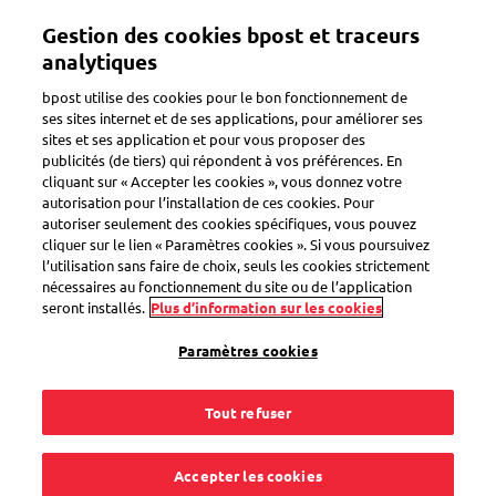
Aller
Gestion des cookies bpost et traceurs
au
Toggle navigation
contenu
analytiques
principal
bpost utilise des cookies pour le bon fonctionnement de
ses sites internet et de ses applications, pour améliorer ses
sites et ses application et pour vous proposer des
Préparation
publicités (de tiers) qui répondent à vos préférences. En
cliquant sur « Accepter les cookies », vous donnez votre
autorisation pour l’installation de ces cookies. Pour
autoriser seulement des cookies spécifiques, vous pouvez
Comment affranchir
cliquer sur le lien « Paramètres cookies ». Si vous poursuivez
l’utilisation sans faire de choix, seuls les cookies strictement
ma lettre
nécessaires au fonctionnement du site ou de l’application
seront installés.
Plus d’information sur les cookies
correctement ?
Paramètres cookies
Tout refuser
Pour envoyer une lettre, vous avez besoin de timbres. Le
Accepter les cookies