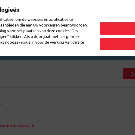
logieën
Mijn 
icaties, om de websites en applicaties te
en aanbieden die aan uw voorkeuren beantwoorden.
ming voor het plaatsen van deze cookies. Om
zenden
Post doorsturen
Veelgestelde vragen
eShop
ingen” klikken. Als u doorgaat met het gebruik
kt noodzakelijk zijn voor de werking van de site
S
 nummerplaat »