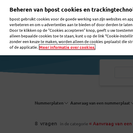
Overslaan
Beheren van bpost cookies en trackingtechno
en
naar
bpost gebruikt cookies voor de goede werking van zijn websites en appl
de
verbeteren en om u advertenties aan te bieden of door derden te lat
inhoud
Door te klikken op de "Cookies accepteren" knop, geeft u uw toestem
gaan
Pakje verzenden
Pakje ontvangen
Brief ver
alleen bepaalde cookies toe te staan, kunt u op de link “Cookie-instell
zonder een keuze te maken, worden alleen de cookies geplaatst die stri
of de applicatie.
Meer informatie over cookies.
Nummerplaten
Aanvraag van een nummerplaat
8
vragen
« Aanvraag van een
in de categorie