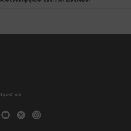
evens doorgegeven. Kan ik dit aanpassen?
Bpost via