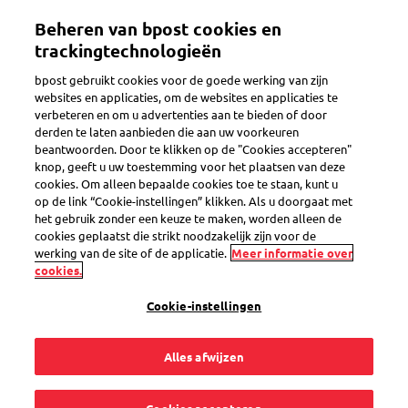
Overslaan
Beheren van bpost cookies en
en
Toggle navigation
naar
trackingtechnologieën
de
bpost gebruikt cookies voor de goede werking van zijn
inhoud
websites en applicaties, om de websites en applicaties te
gaan
verbeteren en om u advertenties aan te bieden of door
Te laat bezorgd
derden te laten aanbieden die aan uw voorkeuren
beantwoorden. Door te klikken op de "Cookies accepteren"
knop, geeft u uw toestemming voor het plaatsen van deze
cookies. Om alleen bepaalde cookies toe te staan, kunt u
Mijn rouwbrieven
op de link “Cookie-instellingen” klikken. Als u doorgaat met
het gebruik zonder een keuze te maken, worden alleen de
zijn niet (op tijd)
cookies geplaatst die strikt noodzakelijk zijn voor de
werking van de site of de applicatie.
Meer informatie over
cookies.
bezorgd. Wat nu?
Cookie-instellingen
Alles afwijzen
Allereerst onze excuses voor de vertraging. We hopen dat je