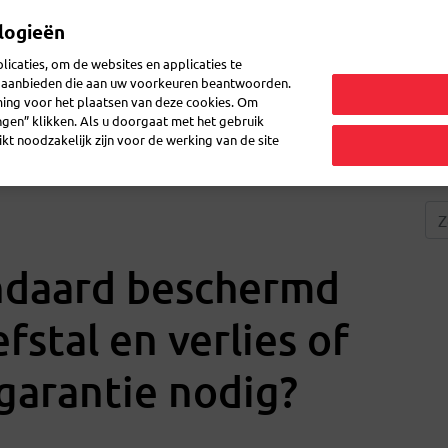
logieën
Mijn 
icaties, om de websites en applicaties te
en aanbieden die aan uw voorkeuren beantwoorden.
ming voor het plaatsen van deze cookies. Om
zenden
Post doorsturen
Veelgestelde vragen
eShop
ingen” klikken. Als u doorgaat met het gebruik
kt noodzakelijk zijn voor de werking van de site
andaard beschermd
fstal en verlies of
 garantie nodig?