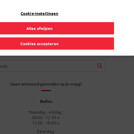
NL
Toggle Dropdown
Bpost
Particulier
Cookie-instellingen
Alles afwijzen
Cookies accepteren
Geen antwoord gevonden op je vraag?
Bellen
Maandag - vrijdag :
08.00 - 12.30 u.
13.00 - 18.00 u.
Zaterdag :