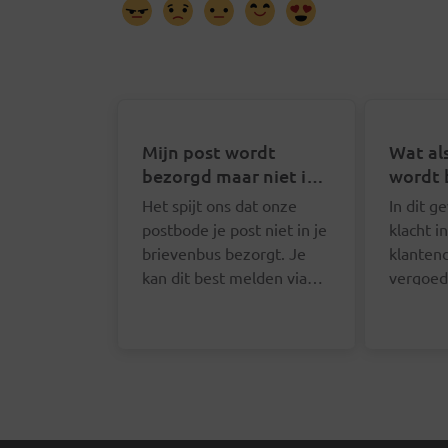
Mijn post wordt
Wat als
bezorgd maar niet in
wordt 
mijn brievenbus. Wat
Het spijt ons dat onze
In dit g
kan ik doen?
postbode je post niet in je
klacht i
brievenbus bezorgt. Je
klanten
kan dit best melden via
vergoed
het online formulier. We
verzend
zullen je contactgegevens
doet dit
opvragen zodat we de
online 
juiste postbode hierover
deze pa
kunnen aanspreken.