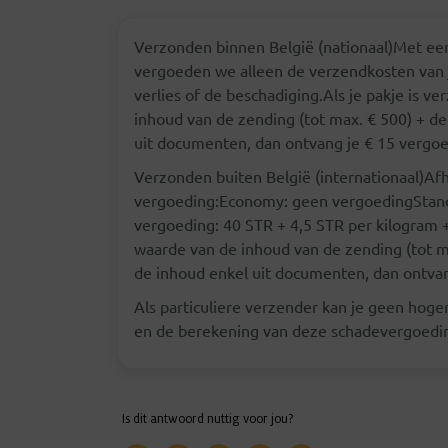
Verzonden binnen België (nationaal)Met een
vergoeden we alleen de verzendkosten van je
verlies of de beschadiging.Als je pakje is v
inhoud van de zending (tot max. € 500) + d
uit documenten, dan ontvang je € 15 vergo
Verzonden buiten België (internationaal)Afh
vergoeding:Economy: geen vergoedingStanda
vergoeding: 40 STR + 4,5 STR per kilogram +
waarde van de inhoud van de zending (tot m
de inhoud enkel uit documenten, dan ontva
Als particuliere verzender kan je geen hoger
en de berekening van deze schadevergoedi