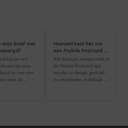
 mijn brief niet
Hoeveel kost het om
bezorgd?
een Mobile Postcard te
sturen?
eval kan je een
Alle kaartjes aangemaakt in
ndienen bij onze
de Mobile Postcard app
dienst en om een
worden in België gedrukt
ing voor de
en verzonden.Je betaalt je
kosten vragen. Je
Mobile Postcard bij de
Je hoeft je
 best via het
verzending per stuk of
postkaartjes niet een
formulier onderaan
koopt op voorhand credits
voor een af te
gina.
– daarmee verstuur je je
rekenen.
postkaart
De prijs per postkaart
Credits vervallen niet, maar
goedkoper.Mobile Postcard
ligt lager als je op
worden samen met het
- per stukKaartjes voor een
voorhand minstens 5