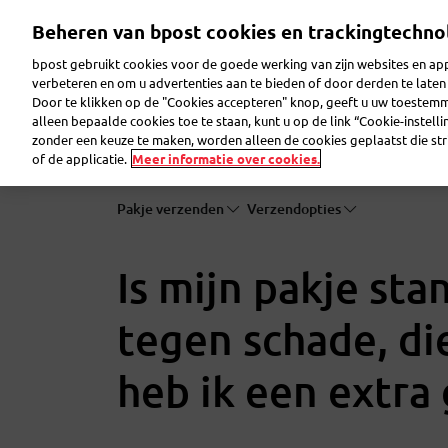
Overslaan
Beheren van bpost cookies en trackingtechno
en
naar
bpost gebruikt cookies voor de goede werking van zijn websites en appl
de
verbeteren en om u advertenties aan te bieden of door derden te lat
inhoud
Door te klikken op de "Cookies accepteren" knop, geeft u uw toestem
gaan
Pakje verzenden
Pakje ontvangen
Brief ver
alleen bepaalde cookies toe te staan, kunt u op de link “Cookie-instell
zonder een keuze te maken, worden alleen de cookies geplaatst die stri
of de applicatie.
Meer informatie over cookies.
Pakje verzenden
Verzendopties
Is mijn pakje st
tegen schade, die
heb ik een extra