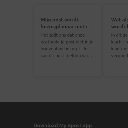
Mijn post wordt
Wat als
bezorgd maar niet in
wordt 
mijn brievenbus. Wat
Het spijt ons dat onze
In dit g
kan ik doen?
postbode je post niet in je
klacht i
brievenbus bezorgt. Je
klanten
kan dit best melden via
vergoed
het online formulier. We
verzend
zullen je contactgegevens
doet dit
opvragen zodat we de
online 
juiste postbode hierover
deze pa
kunnen aanspreken.
Download My Bpost app