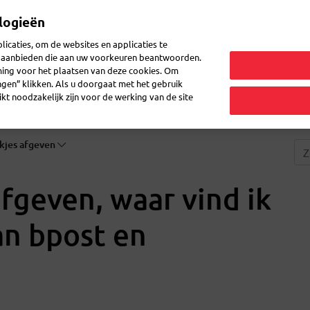
logieën
Mijn 
icaties, om de websites en applicaties te
en aanbieden die aan uw voorkeuren beantwoorden.
ming voor het plaatsen van deze cookies. Om
zenden
Post doorsturen
Veelgestelde vragen
eShop
ingen” klikken. Als u doorgaat met het gebruik
kt noodzakelijk zijn voor de werking van de site
kjes afgeven
afgeven, waar vind ik
an bpost en