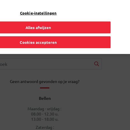
NL
Toggle Dropdown
Bpost
Particulier
Cookie-instellingen
Alles afwijzen
Cookies accepteren
Geen antwoord gevonden op je vraag?
Bellen
Maandag - vrijdag :
08.00 - 12.30 u.
13.00 - 18.00 u.
Zaterdag :