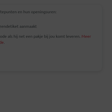
iftepunten en hun openingsuren:
erzendetiket aanmaakt
e als hij net een pakje bij jou komt leveren.
Meer
de
.