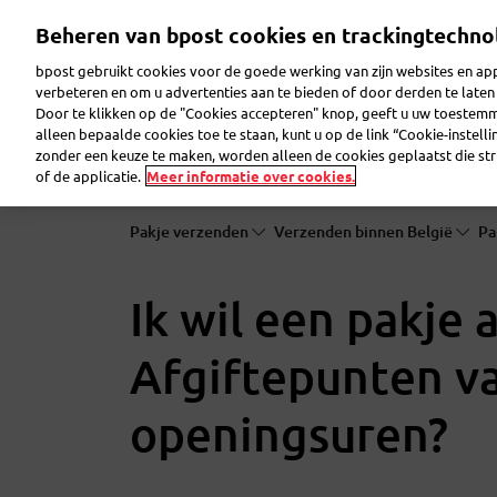
Overslaan
Beheren van bpost cookies en trackingtechno
en
naar
bpost gebruikt cookies voor de goede werking van zijn websites en appl
de
verbeteren en om u advertenties aan te bieden of door derden te lat
inhoud
Door te klikken op de "Cookies accepteren" knop, geeft u uw toestem
gaan
Pakje verzenden
Pakje ontvangen
Brief ver
alleen bepaalde cookies toe te staan, kunt u op de link “Cookie-instell
zonder een keuze te maken, worden alleen de cookies geplaatst die stri
of de applicatie.
Meer informatie over cookies.
Pakje verzenden
Verzenden binnen België
Pa
Ik wil een pakje 
Afgiftepunten v
openingsuren?