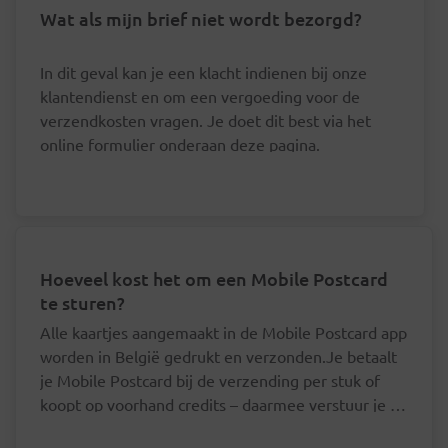
Wat als mijn brief niet wordt bezorgd?
In dit geval kan je een klacht indienen bij onze
klantendienst en om een vergoeding voor de
verzendkosten vragen. Je doet dit best via het
online formulier onderaan deze pagina.
Hoeveel kost het om een Mobile Postcard
te sturen?
Alle kaartjes aangemaakt in de Mobile Postcard app
worden in België gedrukt en verzonden.Je betaalt
je Mobile Postcard bij de verzending per stuk of
koopt op voorhand credits – daarmee verstuur je je
postkaart goedkoper.Mobile Postcard - per
Je hoeft je postkaartjes niet een voor een af