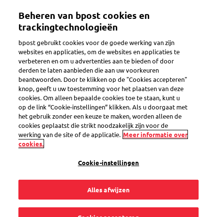
Overslaan
Beheren van bpost cookies en
en
Toggle navigation
naar
trackingtechnologieën
de
bpost gebruikt cookies voor de goede werking van zijn
inhoud
websites en applicaties, om de websites en applicaties te
gaan
verbeteren en om u advertenties aan te bieden of door
Klantendienst
derden te laten aanbieden die aan uw voorkeuren
beantwoorden. Door te klikken op de "Cookies accepteren"
knop, geeft u uw toestemming voor het plaatsen van deze
cookies. Om alleen bepaalde cookies toe te staan, kunt u
Hoe contacteer ik de
op de link “Cookie-instellingen” klikken. Als u doorgaat met
het gebruik zonder een keuze te maken, worden alleen de
klantendienst van
cookies geplaatst die strikt noodzakelijk zijn voor de
werking van de site of de applicatie.
Meer informatie over
cookies.
bpost?
Cookie-instellingen
Alles afwijzen
Er zijn verschillende manieren om een antwoord op je vraag