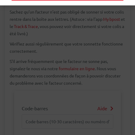
sonné pour vous remettre votre colis.
Sachez qu’un facteur n’est pas obligé de sonner si votre colis
rentre dans la boîte aux lettres. (Astuce : via l’app
My bpost
et
le
Track & Trace
, vous pouvez voir directement si votre colis a
été livré.)
Vérifiez aussi régulièrement que votre sonnette fonctionne
correctement.
S’il arrive fréquemment que le facteur ne sonne pas,
signalez-le nous via notre
formulaire en ligne
. Nous vous
demanderons vos coordonnées de façon à pouvoir discuter
du problème avec le facteur concerné.
Code-barres
Aide
Code-barres