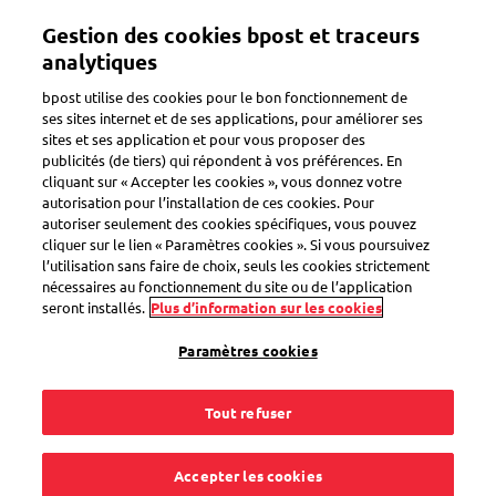
Aller
Gestion des cookies bpost et traceurs
au
Toggle navigation
contenu
analytiques
principal
bpost utilise des cookies pour le bon fonctionnement de
ses sites internet et de ses applications, pour améliorer ses
sites et ses application et pour vous proposer des
Mon facteur
publicités (de tiers) qui répondent à vos préférences. En
cliquant sur « Accepter les cookies », vous donnez votre
autorisation pour l’installation de ces cookies. Pour
autoriser seulement des cookies spécifiques, vous pouvez
Mon facteur n'a pas
cliquer sur le lien « Paramètres cookies ». Si vous poursuivez
l’utilisation sans faire de choix, seuls les cookies strictement
sonné à la porte. Que
nécessaires au fonctionnement du site ou de l’application
seront installés.
Plus d’information sur les cookies
puis-je faire ?
Paramètres cookies
Tout refuser
Nous sommes désolés d’apprendre que votre facteur n’a pas
Accepter les cookies