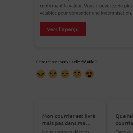
confirmant la valeur. Vous trouverez de pl
valables pour demander une indemnisation.
Vers l’aperçu
Mon courrier est livré
Que fa
mais pas dans ma
courrie
boîte aux lettres. Que
distrib
Nous sommes désolés
Dans ce 