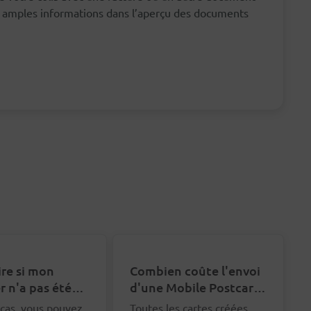
us amples informations dans l’aperçu des documents
ire si mon
Combien coûte l'envoi
r n'a pas été
d'une Mobile Postcard
ué ?
?
cas, vous pouvez
Toutes les cartes créées