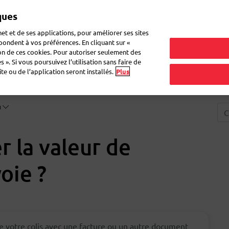
ques
Mon 
et et de ses applications, pour améliorer ses sites
épondent à vos préférences. En cliquant sur «
ion de ces cookies. Pour autoriser seulement des
ne lettre
Déménagement
Questions fréquentes
eShop
 ». Si vous poursuivez l’utilisation sans faire de
e ou de l’application seront installés.
Plus
u
 la valeur de
voie ?
e votre colis avec une facture ou un autre document