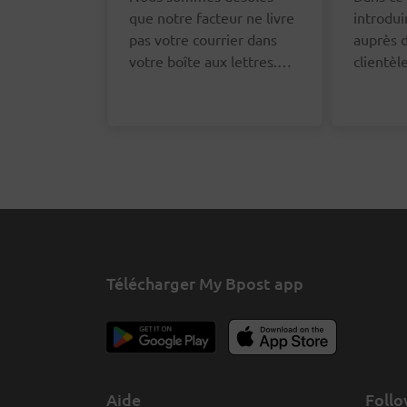
puis-je faire ?
que notre facteur ne livre
introdui
pas votre courrier dans
auprès d
votre boîte aux lettres.
clientè
Vous pouvez le signaler
un remb
via le formulaire en ligne.
frais d'
Nous vous demanderons
faire, v
vos coordonnées afin que
le formu
nous puissions nous
bas de c
adresser au bon facteur à
ce sujet.
Télécharger My Bpost app
Aide
Follo