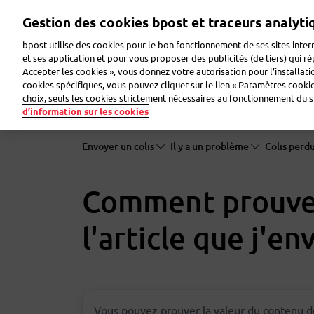
Aller
Gestion des cookies bpost et traceurs analyti
au
contenu
bpost utilise des cookies pour le bon fonctionnement de ses sites intern
principal
et ses application et pour vous proposer des publicités (de tiers) qui r
Accepter les cookies », vous donnez votre autorisation pour l’installat
Envoyer un colis
Recevoir un colis
Envoyer u
cookies spécifiques, vous pouvez cliquer sur le lien « Paramètres cookies
choix, seuls les cookies strictement nécessaires au fonctionnement du sit
d’information sur les cookies
Envoyer un colis
Il y a un problème
Colis perd
Comment prouver
l'article que j'en
Vous pouvez prouver la valeur du contenu d