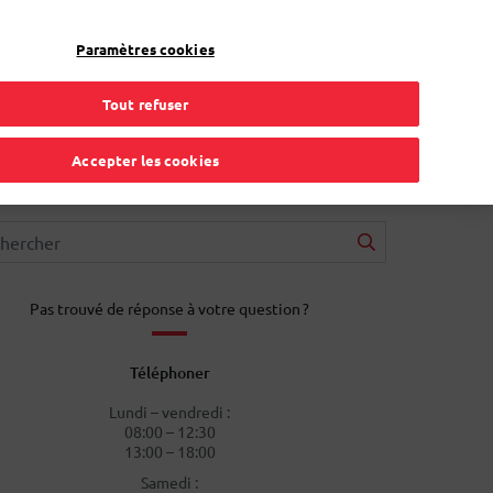
FR
Toggle Dropdown
Bpost
Résidentiel
Paramètres cookies
Tout refuser
Accepter les cookies
Pas trouvé de réponse à votre question ?
Téléphoner
Lundi – vendredi :
08:00 – 12:30
13:00 – 18:00
Samedi :