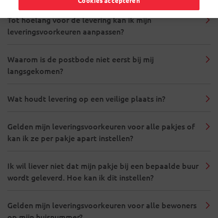
Cookies accepteren
Tot hoelang voor de levering kan ik mijn
leveringsvoorkeuren aanpassen?
Waarom is de postbode niet eerst bij mij
langsgekomen?
Wat houdt levering op een veilige plaats in?
Gelden mijn leveringsvoorkeuren voor alle pakjes of
kan ik ze per pakje apart instellen?
Ik wil liever niet dat mijn pakje bij een bepaalde buur
wordt geleverd. Hoe kan ik dit instellen?
Gelden mijn leveringsvoorkeuren voor alle bewoners
op mijn huisnummer?