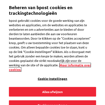
Overslaan
Beheren van bpost cookies en
en
Toggle navigation
naar
trackingtechnologieën
de
bpost gebruikt cookies voor de goede werking van zijn
inhoud
websites en applicaties, om de websites en applicaties te
gaan
verbeteren en om u advertenties aan te bieden of door
derden te laten aanbieden die aan uw voorkeuren
Search
beantwoorden. Door te klikken op de "Cookies accepteren"
knop, geeft u uw toestemming voor het plaatsen van deze
cookies. Om alleen bepaalde cookies toe te staan, kunt u
op de link “Cookie-instellingen” klikken. Als u doorgaat met
Leveringsvoorkeuren
het gebruik zonder een keuze te maken, worden alleen de
cookies geplaatst die strikt noodzakelijk zijn voor de
werking van de site of de applicatie.
Meer informatie over
11
vragen
cookies.
« Leveringsvoorkeuren »
in de categorie
Cookie-instellingen
Alles afwijzen
Ik zal niet thuis zijn. Hoe stel ik mijn
leveringsvoorkeuren in?