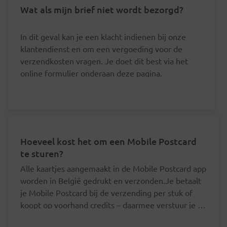
Wat als mijn brief niet wordt bezorgd?
In dit geval kan je een klacht indienen bij onze
klantendienst en om een vergoeding voor de
verzendkosten vragen. Je doet dit best via het
online formulier onderaan deze pagina.
Hoeveel kost het om een Mobile Postcard
te sturen?
Alle kaartjes aangemaakt in de Mobile Postcard app
worden in België gedrukt en verzonden.Je betaalt
je Mobile Postcard bij de verzending per stuk of
koopt op voorhand credits – daarmee verstuur je je
postkaart goedkoper.Mobile Postcard - per
Je hoeft je postkaartjes niet een voor een af