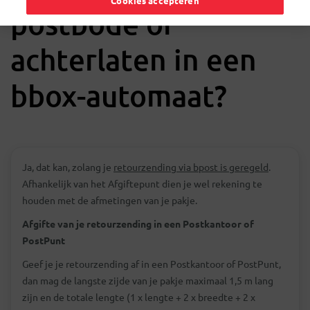
Cookies accepteren
postbode of
achterlaten in een
bbox-automaat?
Ja, dat kan, zolang je
retourzending via bpost is geregeld
.
Afhankelijk van het Afgiftepunt dien je wel rekening te
houden met de afmetingen van je pakje.
Afgifte van je retourzending in een Postkantoor of
PostPunt
Geef je je retourzending af in een Postkantoor of PostPunt,
dan mag de langste zijde van je pakje maximaal 1,5 m lang
zijn en de totale lengte (1 x lengte + 2 x breedte + 2 x