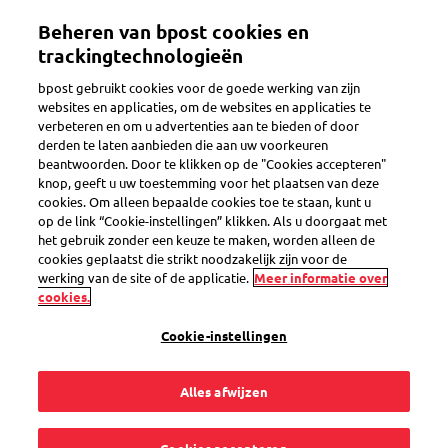
Overslaan
Beheren van bpost cookies en
en
Toggle navigation
naar
trackingtechnologieën
de
bpost gebruikt cookies voor de goede werking van zijn
inhoud
websites en applicaties, om de websites en applicaties te
gaan
verbeteren en om u advertenties aan te bieden of door
Pakje voorbereiden
derden te laten aanbieden die aan uw voorkeuren
beantwoorden. Door te klikken op de "Cookies accepteren"
knop, geeft u uw toestemming voor het plaatsen van deze
cookies. Om alleen bepaalde cookies toe te staan, kunt u
Kan ik mijn
op de link “Cookie-instellingen” klikken. Als u doorgaat met
het gebruik zonder een keuze te maken, worden alleen de
retourzending
cookies geplaatst die strikt noodzakelijk zijn voor de
werking van de site of de applicatie.
Meer informatie over
cookies.
afgeven in een
Cookie-instellingen
Postkantoor of
Alles afwijzen
PostPunt, aan de