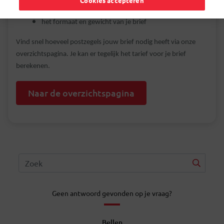
Cookies accepteren
de bestemming
het formaat en gewicht van je brief
Vind snel hoeveel postzegels jouw brief nodig heeft via onze
overzichtspagina. Je kan er tegelijk het tarief voor je brief
berekenen.
Naar de overzichtspagina
Geen antwoord gevonden op je vraag?
Bellen