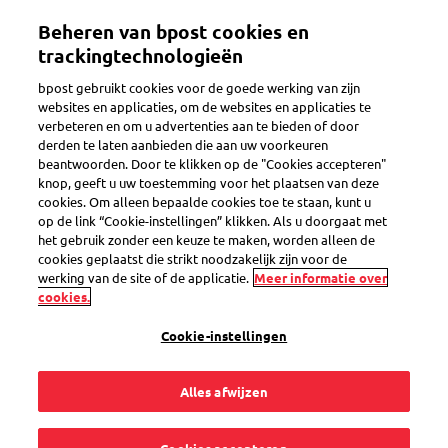
Overslaan
Beheren van bpost cookies en
en
Toggle navigation
naar
trackingtechnologieën
de
bpost gebruikt cookies voor de goede werking van zijn
inhoud
websites en applicaties, om de websites en applicaties te
gaan
verbeteren en om u advertenties aan te bieden of door
Formaten en gewicht
derden te laten aanbieden die aan uw voorkeuren
beantwoorden. Door te klikken op de "Cookies accepteren"
knop, geeft u uw toestemming voor het plaatsen van deze
cookies. Om alleen bepaalde cookies toe te staan, kunt u
Hoeveel postzegels
op de link “Cookie-instellingen” klikken. Als u doorgaat met
het gebruik zonder een keuze te maken, worden alleen de
moeten er op mijn
cookies geplaatst die strikt noodzakelijk zijn voor de
werking van de site of de applicatie.
Meer informatie over
cookies.
brief?
Cookie-instellingen
Alles afwijzen
Het aantal postzegels die je op je brief kleeft, hangt af van: