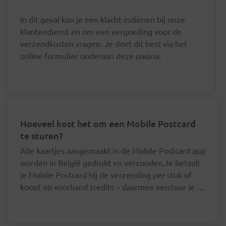
In dit geval kan je een klacht indienen bij onze
klantendienst en om een vergoeding voor de
verzendkosten vragen. Je doet dit best via het
online formulier onderaan deze pagina.
Hoeveel kost het om een Mobile Postcard
te sturen?
Alle kaartjes aangemaakt in de Mobile Postcard app
worden in België gedrukt en verzonden.Je betaalt
je Mobile Postcard bij de verzending per stuk of
koopt op voorhand credits – daarmee verstuur je je
postkaart goedkoper.Mobile Postcard - per
Je hoeft je postkaartjes niet een voor een af
stukKaartjes voor een bestemming in België
te rekenen.
worden verzonden aan binnenlands tarief: Prior
De prijs per postkaart ligt lager als je op