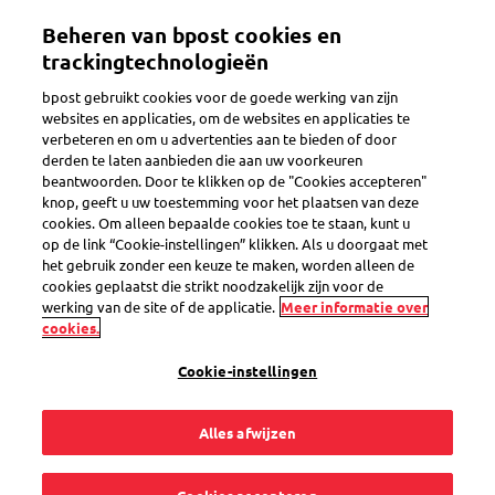
Overslaan
Beheren van bpost cookies en
en
Toggle navigation
naar
trackingtechnologieën
de
bpost gebruikt cookies voor de goede werking van zijn
inhoud
websites en applicaties, om de websites en applicaties te
gaan
verbeteren en om u advertenties aan te bieden of door
Stopzetting van bpaid
derden te laten aanbieden die aan uw voorkeuren
beantwoorden. Door te klikken op de "Cookies accepteren"
knop, geeft u uw toestemming voor het plaatsen van deze
cookies. Om alleen bepaalde cookies toe te staan, kunt u
Hoe kan ik de
op de link “Cookie-instellingen” klikken. Als u doorgaat met
het gebruik zonder een keuze te maken, worden alleen de
domiciliëringen voor
cookies geplaatst die strikt noodzakelijk zijn voor de
werking van de site of de applicatie.
Meer informatie over
cookies.
mijn abonnementen
Cookie-instellingen
wijzigen (bv. Netflix,
Alles afwijzen
Disney +, Google