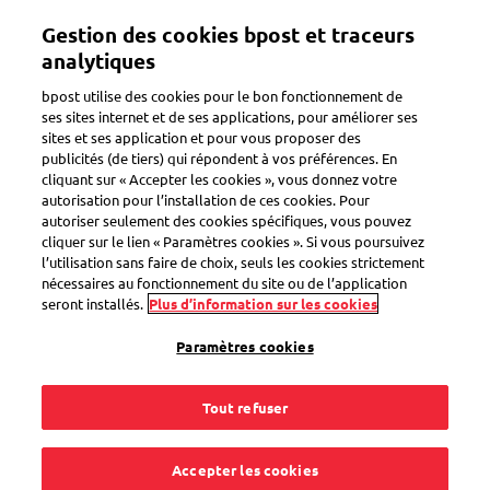
Aller
Gestion des cookies bpost et traceurs
au
Toggle navigation
contenu
analytiques
principal
bpost utilise des cookies pour le bon fonctionnement de
ses sites internet et de ses applications, pour améliorer ses
sites et ses application et pour vous proposer des
Préparer un colis
publicités (de tiers) qui répondent à vos préférences. En
cliquant sur « Accepter les cookies », vous donnez votre
autorisation pour l’installation de ces cookies. Pour
autoriser seulement des cookies spécifiques, vous pouvez
Quels sont les frais
cliquer sur le lien « Paramètres cookies ». Si vous poursuivez
l’utilisation sans faire de choix, seuls les cookies strictement
de retour d'un colis ?
nécessaires au fonctionnement du site ou de l’application
seront installés.
Plus d’information sur les cookies
Paramètres cookies
Tout refuser
Si l'expéditeur d'origine vous permet de retourner votre
colis, vous avez 2 options :
Accepter les cookies
Le retour est gratuit.