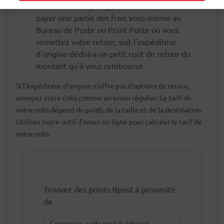
Le retour n'est pas gratuit. Soit vous devez
payer une partie des frais vous-même au
Bureau de Poste ou Point Poste où vous
remettez votre retour, soit l'expéditeur
d'origine déduira un petit coût de retour du
montant qu'il vous rembourse.
Si l'expéditeur d'origine n'offre pas d'options de retour,
envoyez votre colis comme un envoi régulier. Le tarif de
votre colis dépend du poids, de la taille et de la destination.
Utilisez notre outil d'envoi en ligne pour calculer le tarif de
votre colis.
Trouvez des points Bpost à proximité
de