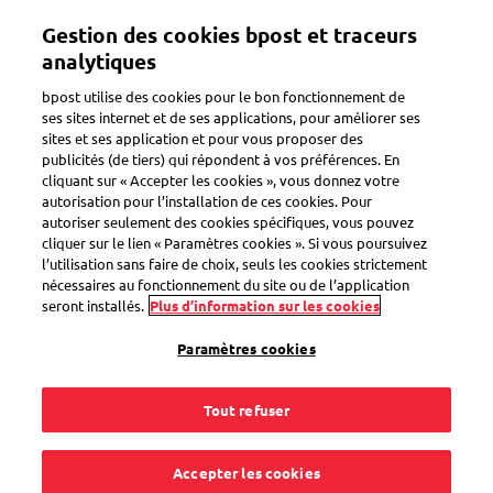
Aller
Gestion des cookies bpost et traceurs
au
Toggle navigation
contenu
analytiques
principal
bpost utilise des cookies pour le bon fonctionnement de
ses sites internet et de ses applications, pour améliorer ses
sites et ses application et pour vous proposer des
Suivre un colis retourné
publicités (de tiers) qui répondent à vos préférences. En
cliquant sur « Accepter les cookies », vous donnez votre
autorisation pour l’installation de ces cookies. Pour
autoriser seulement des cookies spécifiques, vous pouvez
Qu’advient-il de mon
cliquer sur le lien « Paramètres cookies ». Si vous poursuivez
l’utilisation sans faire de choix, seuls les cookies strictement
colis après que le
nécessaires au fonctionnement du site ou de l’application
seront installés.
Plus d’information sur les cookies
facteur l’a enlevé ?
Paramètres cookies
Tout refuser
Dès que le facteur a terminé sa tournée, il remet votre colis
Accepter les cookies