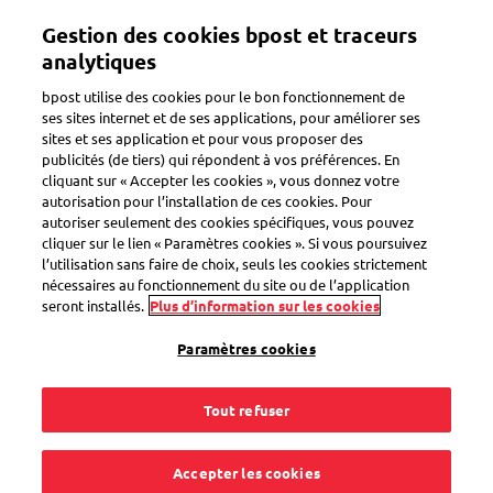
Aller
Gestion des cookies bpost et traceurs
au
Toggle navigation
contenu
analytiques
principal
bpost utilise des cookies pour le bon fonctionnement de
ses sites internet et de ses applications, pour améliorer ses
sites et ses application et pour vous proposer des
Options d'envoi
publicités (de tiers) qui répondent à vos préférences. En
cliquant sur « Accepter les cookies », vous donnez votre
autorisation pour l’installation de ces cookies. Pour
autoriser seulement des cookies spécifiques, vous pouvez
Puis-je envoyer mon
cliquer sur le lien « Paramètres cookies ». Si vous poursuivez
l’utilisation sans faire de choix, seuls les cookies strictement
colis à un Point
nécessaires au fonctionnement du site ou de l’application
seront installés.
Plus d’information sur les cookies
d’enlèvement en
Paramètres cookies
France via bpost ?
Tout refuser
Accepter les cookies