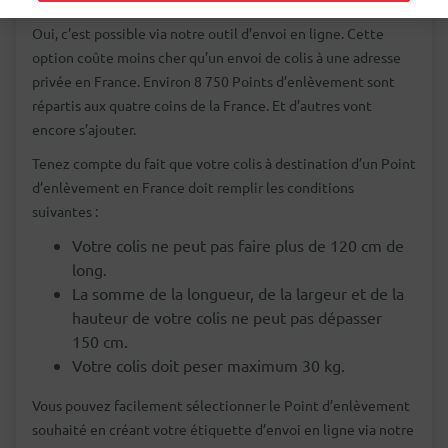
Oui, c’est possible via notre outil d’envoi en ligne. Cette
option coûte moins cher qu’un envoi de colis à une adresse
privée en France. Environ 8 750 Points d’enlèvement sont
répartis aux quatre coins de la France. Et d’autres vont
encore s’ajouter.
Tenez compte du fait que votre colis à destination d’un Point
d’enlèvement en France doit remplir les conditions
suivantes :
Votre colis ne peut pas faire plus de 120 cm de
long.
La somme de la longueur, de la largeur et de la
hauteur de votre colis ne peut pas dépasser
150 cm.
Votre colis doit peser maximum 30 kg.
Vous pouvez facilement sélectionner le Point d’enlèvement
souhaité en créant votre étiquette d’envoi en ligne via notre